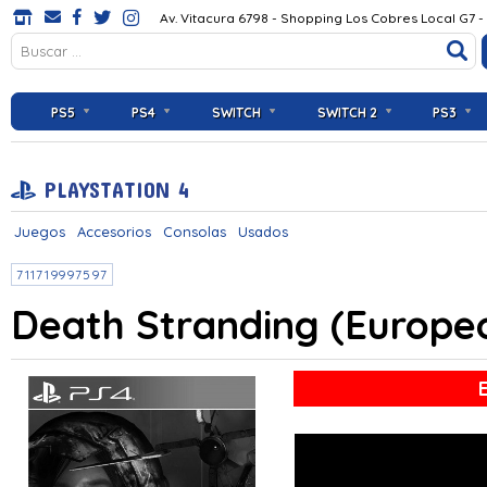
Av. Vitacura 6798 - Shopping Los Cobres Local G7 -
PS5
PS4
SWITCH
SWITCH 2
PS3
PLAYSTATION 4
Juegos
Accesorios
Consolas
Usados
711719997597
Death Stranding (Europe