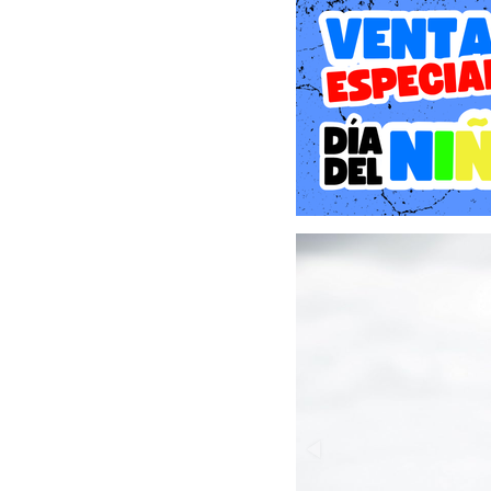
aislamiento, vida y muert
desafíos en un mundo llen
"Death Stranding" se dest
con otros personajes. Lo
mientras atraviesan terre
obstáculos y enfrentarse 
El juego también present
donde los jugadores pu
compartidas o incluso pr
"Death Stranding" ha sido
también ha sido objeto 
narrativa compleja.