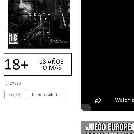
Id: 29228
Acción
Mundo Abierto (Sandbox)