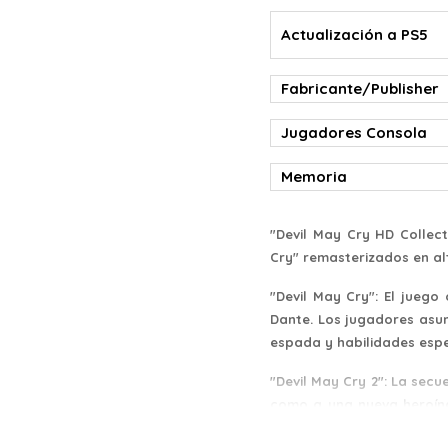
Actualización a PS5
Fabricante/Publisher
Jugadores Consola
Memoria
"Devil May Cry HD Collect
Cry" remasterizados en alt
"Devil May Cry": El juego
Dante. Los jugadores asu
espada y habilidades espe
"Devil May Cry 2": La secu
como a una nueva heroín
con sumir al mundo en la 