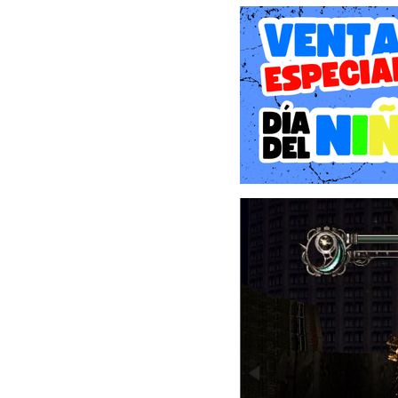
"Devil May Cry 3: Special 
muchos como uno de los me
Dante mientras se enfrent
La "Devil May Cry HD Co
experimentar los inici
remasterizados para ap
experiencia visualmente a