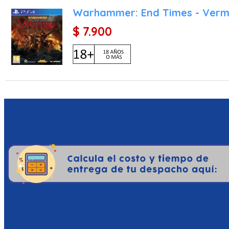
Warhammer: End Times - Vermi
$ 7.900