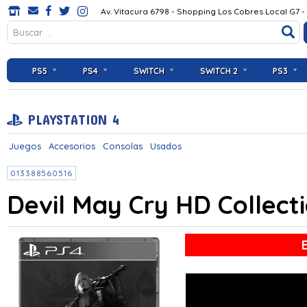
Av. Vitacura 6798 - Shopping Los Cobres Local G7 -
PS5
PS4
SWITCH
SWITCH 2
PS3
PLAYSTATION 4
Juegos
Accesorios
Consolas
Usados
013388560516
Devil May Cry HD Collect