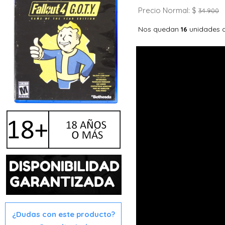
Precio Normal: $
34.900
Nos quedan
unidades 
16
¿Dudas con este producto?