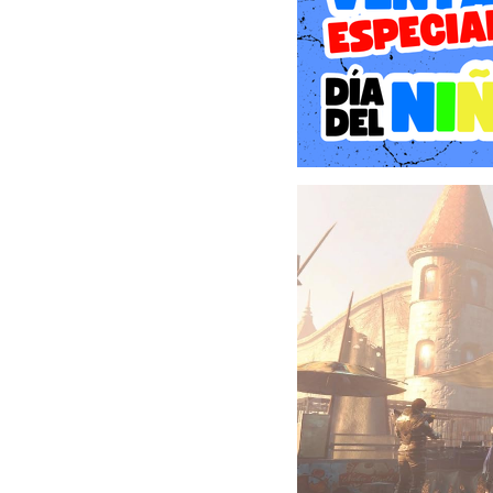
La edición Game of the Yea
Automatron: Permite a l
propios compañeros robót
Wasteland Workshop: Perm
capturar criaturas salvaj
Far Harbor: Lleva a los 
investigar un misterio y t
Contraptions Workshop
asentamientos de los juga
Vault-Tec Workshop: Permi
realizar experimentos en l
Nuka-World: Transporta a
saqueadores y ofrece nuev
En resumen, Fallout 4 Ga
juego base y todos los D