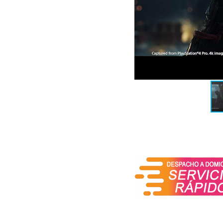
En el plano estrictamente
sumamente técnico que rind
y sincronización milimét
diseñadas específicament
(como espadachines, bru
perfectas, desvíos y co
impacto visual.
Además del combate fro
infiltrarse en los campa
y distracciones ambiental
La exploración del mund
pantalla, utilizando en s
parpadeo de la naturalez
jugador de manera orgáni
bambú para entrenar la c
A nivel técnico, la ver