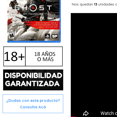
Nos quedan
unidades d
13
¿Dudas con este producto?
Consulta Acá