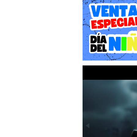
Historia del Juego y el Co
La trama se sitúa en el 
Imperio de los Yuan, li
masivamente en las costas
utilizarlo como cabeza 
enfrentamiento en las pla
sin piedad frente a una s
Entre los escasos super
gravemente herido que, m
Yuna, una ladrona local.
desesperada para reclutar
invasores— y expulsar a
profundo conflicto ideoló
ataque por la espalda y 
sacrificar sus principios
sombras conocida como "
Gameplay, Mecánicas y Car