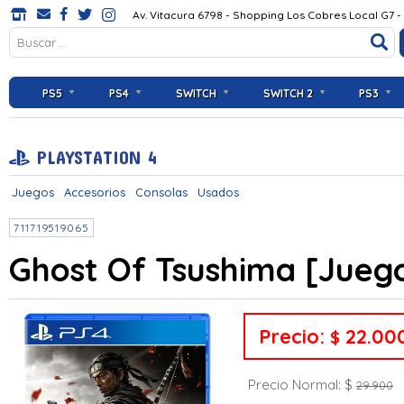
Av. Vitacura 6798 - Shopping Los Cobres Local G7 -
PS5
PS4
SWITCH
SWITCH 2
PS3
PLAYSTATION 4
Juegos
Accesorios
Consolas
Usados
711719519065
Ghost Of Tsushima [Jueg
Precio:
22.00
$
Precio Normal: $
29.900