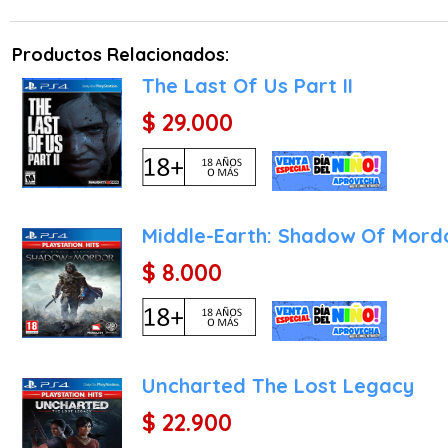
ofreciendo una dirección 
de flores meciéndose a
Productos Relacionados:
fotográfico sumamente c
riguroso blanco y negro
The Last Of Us Part II
partida en un homenaje vi
$ 29.000
¿Por qué comprar el jueg
Adquirir Ghost of Tsushim
por tres razones fundame
Middle-Earth: Shadow Of Mord
Una Obra Maestra Audiovi
consola, ofreciendo un mu
$ 8.000
japonesa deja una huella 
Un Sistema de Combate P
katanas basado en la hab
una experiencia de juego a
Uncharted The Lost Legacy
Un Imprescindible en tu E
$ 22.900
permanente a una de las 