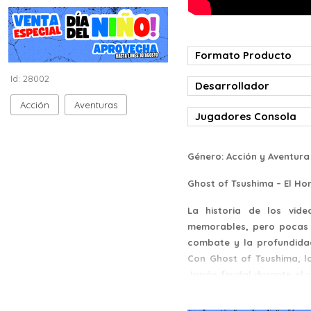
Formato Producto
Id: 28002
Desarrollador
Acción
Aventuras
Jugadores Consola
Género: Acción y Aventura
Ghost of Tsushima – El Ho
La historia de los vid
memorables, pero pocas h
combate y la profundida
Con Ghost of Tsushima, l
Japón feudal durante el s
y guiando a un héroe divi
de adoptar tácticas de su