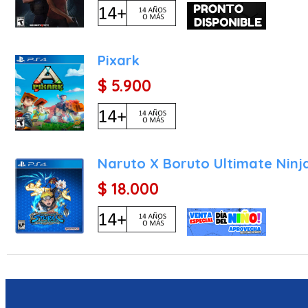
convirtiéndose en una joy
Pixark
$ 5.900
Naruto X Boruto Ultimate Ninj
$ 18.000