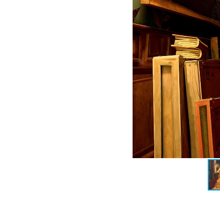
La mecánica principal de 
vecinos, sino para infilt
Inteligencia Artificial 
forma estática; ellos apr
comenzará a vigilarla o a
de ser un lugar seguro.
Esta IA reacciona a tu c
táctico. Deberás observa
qué caminos recorren par
favor: distraerlos lanzan
ante una posible detecció
Los puzles son el coraz
necesitarás encontrar lla
ser ambientales, requiri
mundo. Un juguete que pa
pieza esencial para avanz
Características principale