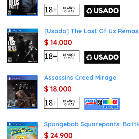
¿Por qué comprar Hello N
Hello Neighbor 2 es una
[Usado] The Last Of Us Remas
dependan únicamente de la
problemas. Su valor radic
$ 14.000
está aprendiendo de tus
constantemente, evitando 
Si disfrutas de la sensa
horrores o conspiraciones
Assassins Creed Mirage
curiosidad y la experime
ganado a pulso tras una 
$ 18.000
una ciudad misteriosa con
profunda y rejugable qu
calma ante la persecució
cada vecino que encuentre
Spongebob Squarepants: Battle
$ 24.900