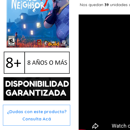
Nos quedan
unidades 
39
¿Dudas con este producto?
Consulta Acá