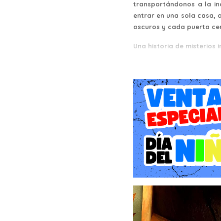
transportándonos a la in
entrar en una sola casa, 
oscuros y cada puerta cer
Una historia de misterios
El juego nos sitúa en la p
Brooks tras una serie de 
primer juego, es solo l
residentes no son los vec
comportamientos extraños
ciudadanos corrientes.
La narrativa no se sirve e
la resolución de acertij
rompecabezas más grande
estar vigilándote constan
investigación, donde la 
acelerado.
Gameplay y mecánicas: Un 