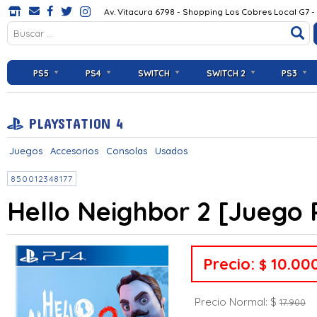
Av. Vitacura 6798 - Shopping Los Cobres Local G7 -
PS5
PS4
SWITCH
SWITCH 2
PS3
PLAYSTATION 4
Juegos
Accesorios
Consolas
Usados
850012348177
Hello Neighbor 2 [Juego
Precio:
10.00
$
Precio Normal: $
17.900