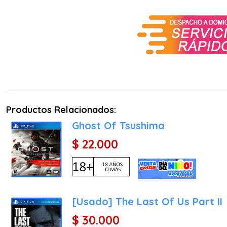
El diseño de Raven Brooks
tensión gracias a su estr
Libertad de exploración: 
Puedes recorrer las calle
qué casa empezar tu inve
secretos únicos.
Diseño de niveles vertic
Productos Relacionados:
sistemas de seguridad que
Ghost Of Tsushima
una herramienta de sigilo 
$ 22.000
Atmósfera tensa: La dire
contraste perfecto con la
un papel fundamental, av
música o sonidos ambient
[Usado] The Last Of Us Part II
Progresión por objetivos:
guían por la ciudad, as
$ 30.000
esfuerzos, manteniendo el 