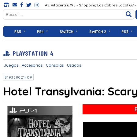
Av. Vitacura 6798 - Shopping Los Cobres Local G7 -
PS5
PS4
SWITCH
SWITCH 2
PS3
PLAYSTATION 4
Juegos
Accesorios
Consolas
Usados
819338021409
Hotel Transylvania: Scar