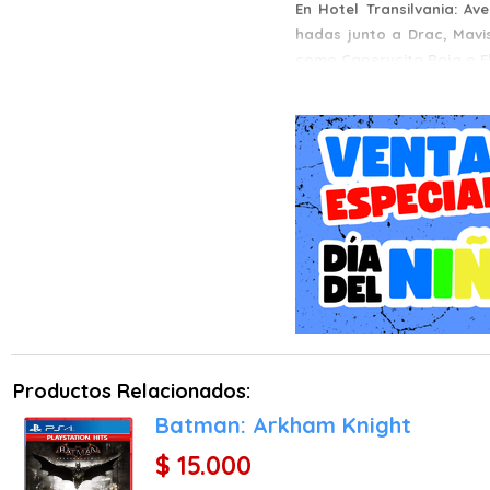
En Hotel Transilvania: A
hadas junto a Drac, Mavis,
como Caperucita Roja o El
Productos Relacionados:
Batman: Arkham Knight
$ 15.000