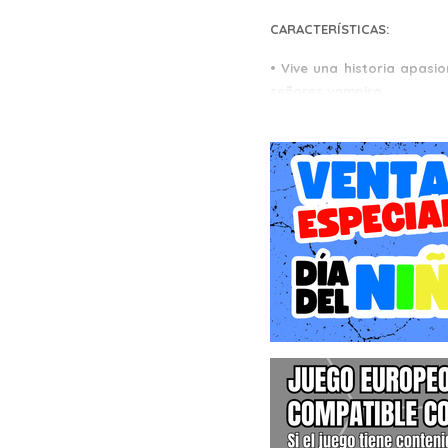
CARACTERÍSTICAS:
• Vive una historia apas
señores vampiro.
• Descubre las estirpes: 
de juego y personajes dist
• Poderes vampíricos: L
proporcionan una visión ú
• Estrategia y tácticas: D
modo libre. Luego, pon a
historia te proporcionará