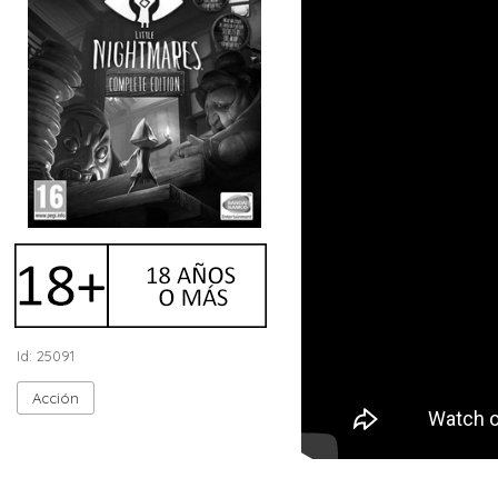
Id: 25091
Acción