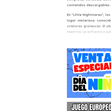
contenidos descargables a
En "Little Nightmares", l
lugar misterioso conoci
criaturas grotescas. El o
mientras se enfrenta a pel
El juego se desarrolla e
opresiva y perturbadora.
a los enemigos y resolvien
la sensación de vulnerabil
La edición completa de 
descargable: "Secrets o
expansiones añaden capít
revelando más detalles so
En resumen, "Little Night
una experiencia oscura y
de juego desafiantes, ofr