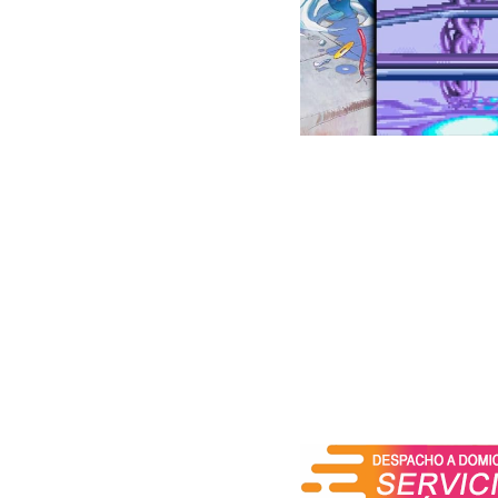
Los jugadores pueden ad
usados en el desarrollo de
¡La función Música incl
jugadores las disfruten c
- Juegos incluidos
X-MEN CHILDREN OF THE 
MARVEL SUPER HEROES
X-MEN VS. STREET FIGHTER
MARVEL SUPER HEROES vs.
MARVEL vs. CAPCOM CLASH
MARVEL vs. CAPCOM 2 New 
THE PUNISHER