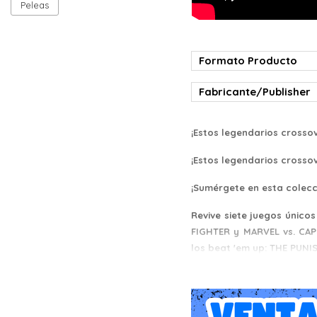
Peleas
Formato Producto
Fabricante/Publisher
¡Estos legendarios crossov
¡Estos legendarios crossov
¡Sumérgete en esta colec
Revive siete juegos único
FIGHTER y MARVEL vs. CAP
los beat 'em up: THE PUNI
¡Todos los juegos de la co
Sin importar si es su pri