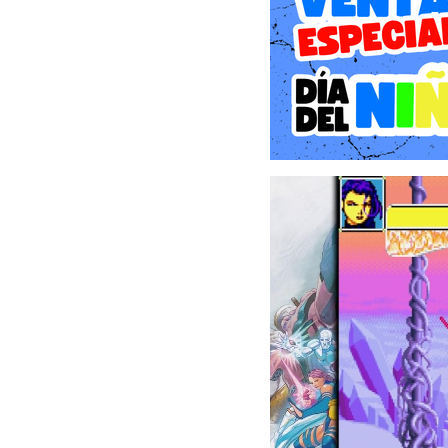
de todos los niveles puede
- ¡Fluido juego en línea!
Compite en intensas batal
una sala con tus amigo
espectadores de otros ju
Elijas lo que elijas, ¡el
divertida!
Y en el modo Desafío de ré
- ¿Es tu primera vez? ¡Adel
Esta colección incluye 
niveles de dificultad aju
Además, los jugadores pu
juego desde donde lo dej
- ¡Más funciones!