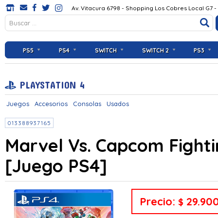
Av. Vitacura 6798 - Shopping Los Cobres Local G7 -
PS5
PS4
SWITCH
SWITCH 2
PS3
PLAYSTATION 4
Juegos
Accesorios
Consolas
Usados
013388937165
Marvel Vs. Capcom Fightin
[Juego PS4]
Precio:
29.90
$