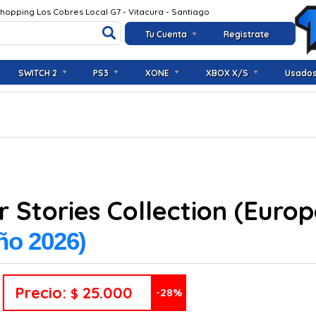
Shopping Los Cobres Local G7 - Vitacura - Santiago
Tu Cuenta
Registrate
SWITCH 2
PS3
XONE
XBOX X/S
Usado
 Stories Collection (Euro
iño 2026)
Precio:
25.000
$
-28%