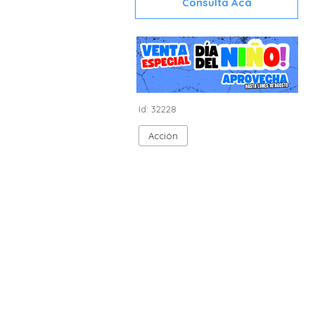
Consulta Acá
Id: 32228
Acción