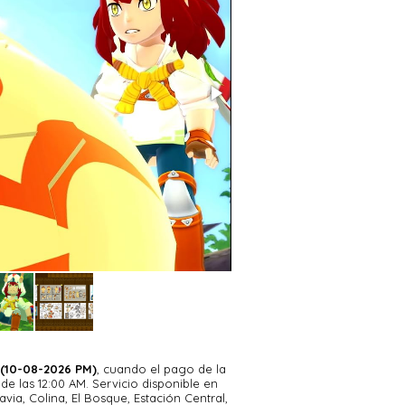
 cuatro años después de los eventos
as y carga emocional más madura. La
athalos y la aparición de un inusual
ías señalan que este huevo alberga a
ndo, convirtiendo la aventura en una
tad y el peso del destino pondrán a
ras
or fusionar de manera magistral las
stema de combate táctico por turnos
po real de la saga principal, los
lo de poder basado en tres tipos de
 los enemigos y elegir el movimiento
elos directos cara a cara, llenar el
 junto a nuestras bestias, conocidas
 (10-08-2026 PM)
, cuando el pago de la
e las 12:00 AM. Servicio disponible en
avia, Colina, El Bosque, Estación Central,
ón de mazmorras y en la búsqueda de