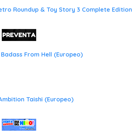
Multijugador Cooperativo en Red: La colección integra funciones
etro Roundup & Toy Story 3 Complete Edition
jugadores para participar en intensos combates por equipo
compañía, ampliando notablemente la rejugabilidad y la vida útil d
¿Por qué comprar el juego?
Añadir Monster Hunter Stories Collection a tu biblioteca en Pl
respaldada por tres razones fundamentales:
 Badass From Hell (Europeo)
Una Alternativa Accesible y Profunda al Rol Tradicional: Si bus
coleccionismo de criaturas y la progresión satisfactoria típica 
sistema de combate estratégico por turnos que premia el cálculo
reflejos, esta antología ofrece una propuesta única e infinitament
Contenido Masivo en un Solo Paquete: Al reunir dos camp
mbition Taishi (Europeo)
actualizaciones de contenido lanzadas originalmente a lo lar
de gran calibre como Teostra, Kushala Daora y Rajang, ademá
obtienes decenas de horas de entretenimiento garantizadas 
disco en tu consola.
Una Gran Pieza de Coleccionismo Físico: En una época donde l