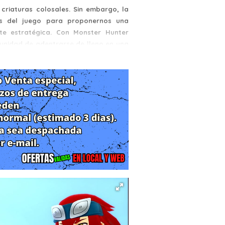
criaturas colosales. Sin embargo, la
as del juego para proponernos una
te estratégica. Con Monster Hunter
rtunidad de adentrarse de lleno en una
a de rol: la remasterización definitiva
a recopilación traslada toda la magia
de sobremesa de Sony, ofreciendo una
de horas de contenido diseñadas tanto
e exploración y recolección.
ia para poner en el centro un concepto
mer título de la colección, la historia
ra calamidad conocida como la Plaga
riaturas. Asumimos el rol de un joven
ra de Vínculo de manos de su difunto
o al mundo, descubriendo los secretos
 monstruos no como presas, sino como