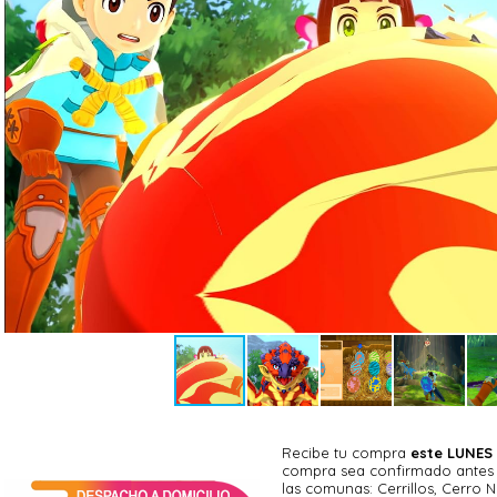
Por su parte, la segunda entrega, Wings of Ruin, transcurre
iniciales, sumergiéndonos en un relato de proporciones épic
trama arranca con la misteriosa desaparición global de los R
huevo custodiado por una joven wyveriana. Las antiguas profec
una criatura capaz de desatar la destrucción total sobre el mu
apasionante búsqueda de respuestas donde el deber, la leal
prueba los lazos construidos a lo largo del continente.
Gameplay y Mecánicas: Estrategia por Turnos y Crianza de Criatu
A nivel jugable, Monster Hunter Stories Collection destaca p
mecánicas clásicas de la recolección de criaturas con un si
extraordinariamente dinámico. Lejos de la acción en tiem
enfrentamientos aquí giran en torno a un sistema de triángu
ataques: Velocidad, Fuerza y Técnica. Predecir los patrones de
correcto en cada turno resulta fundamental para ganar los du
indicador de vínculo y desatar devastadores ataques combinados
Recibe tu compra
este LUNES
cariñosamente como Monsties.
compra sea confirmado antes d
las comunas: Cerrillos, Cerro N
La progresión de los personajes se sustenta en la exploraci