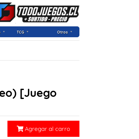
s
TCG
Otros
peo) [Juego
Agregar al carro