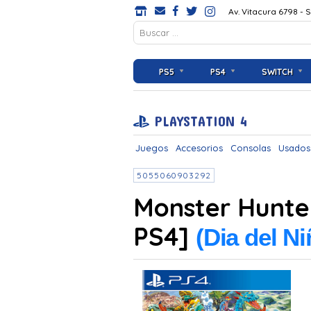
Av. Vitacura 6798 - 
PS5
PS4
SWITCH
PLAYSTATION 4
Juegos
Accesorios
Consolas
Usados
5055060903292
Monster Hunter
PS4]
(Dia del N