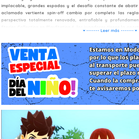
implacable, grandes espadas y el desafío constante de abatir 
aclamada vertiente spin-off cambia por completo las regl
perspectiva totalmente renovada, entrañable y profundamen
Stories Collection en PlayStation 4, los jugadores tienen la opo
------- Leer más -------
antología imprescindible que recopila los dos pilares de esta sag
de la entrega original y su aclamada secuela, Wings of Ruin. Est
de los monstruos más icónicos de la franquicia al ecosistema 
experiencia visual optimizada, un rendimiento sólido y cientos 
para veteranos de la marca como para los amantes de los JRPG d
Historia y Narrativa: Un Viaje a Través de la Amistad y la Ruina
La narrativa de esta colección se aleja de la simple supervivenc
único: la coexistencia pacífica entre humanos y bestias. En el pri
nos sitúa en un mundo golpeado repentinamente por una oscu
Negra, la cual corrompe la naturaleza y vuelve hostiles a las c
Jinete (Rider) de la aldea Hakum, quien, tras recibir una Pied
abuelo, emprende un viaje iniciático para devolver el equilibri
que se ocultan tras la corrupción y aprendiendo a mirar a los
compañeros de alma.