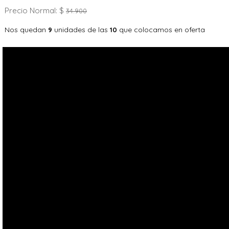
Precio Normal: $
34.900
Nos quedan
unidades de las
que colocamos en oferta
9
10