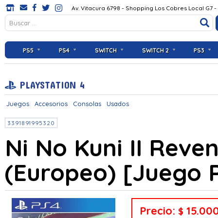
Av. Vitacura 6798 - Shopping Los Cobres Local G7 -
PS5
PS4
SWITCH
SWITCH 2
PS3
PLAYSTATION 4
Juegos
Accesorios
Consolas
Usados
3391891995320
Ni No Kuni II Rev
(Europeo) [Juego 
Precio:
15.00
$