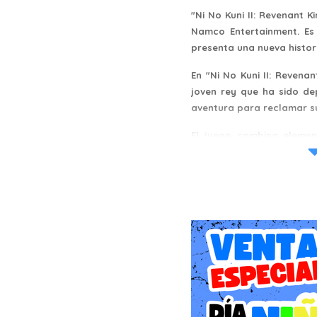
"Ni No Kuni II: Revenant 
Namco Entertainment. Es
presenta una nueva histo
En "Ni No Kuni II: Revena
joven rey que ha sido d
aventura para reclamar su
El juego combina elemen
explorar hermosos entorn
combates en tiempo real.
ataques especiales para 
Una característica desta
administrar tu propio r
instalaciones y mejorar s
las habilidades y benefic
El juego presenta hermos
lleno de vida. La band