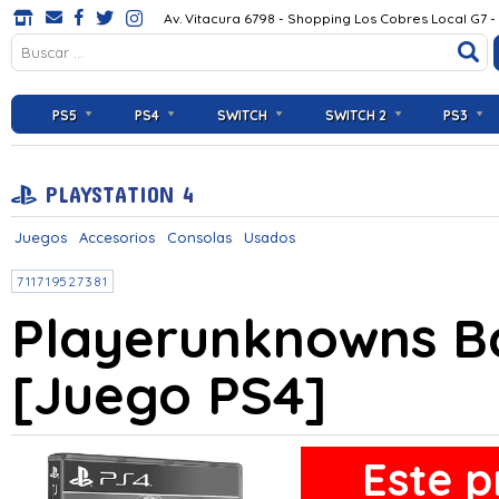
Av. Vitacura 6798 - Shopping Los Cobres Local G7 -
PS5
PS4
SWITCH
SWITCH 2
PS3
PLAYSTATION 4
Juegos
Accesorios
Consolas
Usados
711719527381
Playerunknowns Ba
[Juego PS4]
Este p