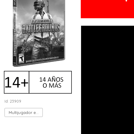
Id: 23909
Multijugador en Línea (MOG)