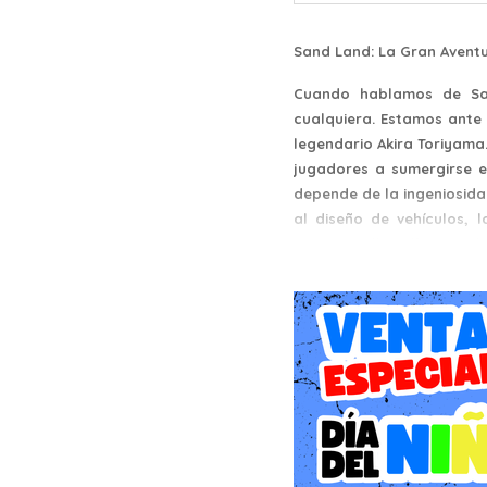
Sand Land: La Gran Aventur
Cuando hablamos de Sa
cualquiera. Estamos ante 
legendario Akira Toriyama
jugadores a sumergirse e
depende de la ingeniosida
al diseño de vehículos, 
Dragon Ball podía concebi
Una Historia de Alianzas 
La narrativa de Sand L
desastres naturales han co
por igual una escasez d
elemento a precios desor
En este escenario conocem
de su título, Beelzebub n