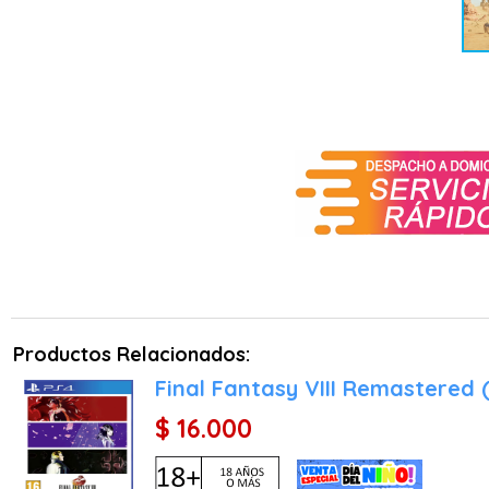
aerodeslizadores y mecas
Personalización Profunda
Podrás cambiar motores pa
y, por supuesto, armament
Piezas y Botín: Al derro
rarezas. El sistema de pr
añade una capa de estrat
buggy rápido para flanqu
Acción a Pie y Sigilo
Aunque los vehículos son l
y dinámico, permitiendo
Productos Relacionados:
esquivas precisas. Además
tamaño para infiltrarse 
Final Fantasy VIII Remastered 
variedad necesaria al ritm
$ 16.000
La Reconstrucción de Spi