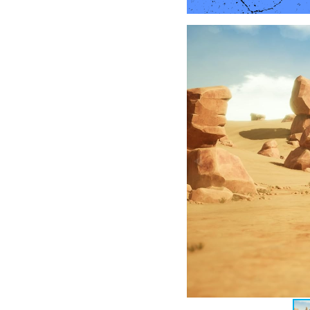
insista en que es malvado
un humano con un sentido
ayuda. Su objetivo es enc
los habitantes del desiert
Acompañados por Thief, u
se embarca en un viaje qu
bajo las dunas. La trama
manga, introduciendo nu
más rico que mantiene al
Gameplay y Mecánicas: El 
El corazón de Sand Lan
personalización de vehícu
mundo abierto y la gestió
Combate con Vehículos y 
En el desierto, ir a pie e
asombrosa de máquinas de