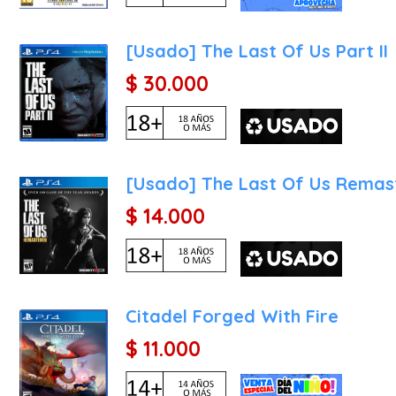
A medida que avanzas, 
fascinante es la de "as
secundarias, estos se mu
[Usado] The Last Of Us Part II
ciudad fantasma se convi
$ 30.000
título.
Características Principale
Sand Land ha sido diseñad
visual y técnica impecable
[Usado] The Last Of Us Remas
Fidelidad Artística Excep
$ 14.000
en movimiento. Los model
mantienen cada detalle, to
Mundo Abierto Dinámico: E
fuertemente custodiadas
Citadel Forged With Fire
siente orgánica, espec
previamente inalcanzables
$ 11.000
Sistema de Habilidades d