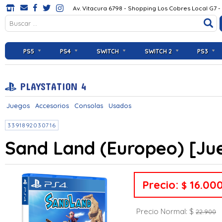
Av. Vitacura 6798 - Shopping Los Cobres Local G7 -
PS5
PS4
SWITCH
SWITCH 2
PS3
PLAYSTATION 4
Juegos
Accesorios
Consolas
Usados
3391892030716
Sand Land (Europeo) [J
Precio:
16.00
$
Precio Normal: $
22.900