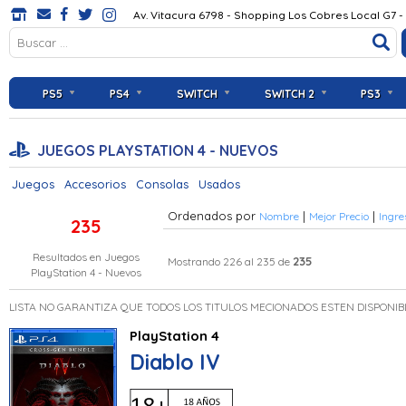
Av. Vitacura 6798 - Shopping Los Cobres Local G7 -
PS5
PS4
SWITCH
SWITCH 2
PS3
JUEGOS PLAYSTATION 4 - NUEVOS
Juegos
Accesorios
Consolas
Usados
Ordenados por
|
|
Nombre
Mejor Precio
Ingre
235
Resultados en
Juegos
235
Mostrando 226 al 235 de
PlayStation 4 - Nuevos
LISTA NO GARANTIZA QUE TODOS LOS TITULOS MECIONADOS ESTEN DISPONIB
PlayStation 4
Diablo IV