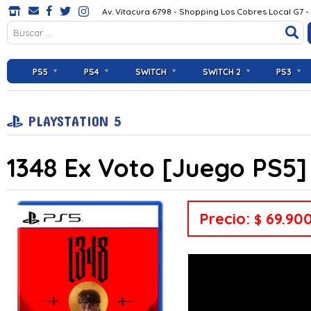
Av. Vitacura 6798 - Shopping Los Cobres Local G7 -
PS5
PS4
SWITCH
SWITCH 2
PS3
PLAYSTATION 5
1348 Ex Voto [Juego PS5]
Precio:
69.90
$