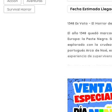
Acción
Aventuras
Fecha Estimada Lleg
Survival Horror
1348 Ex Voto – El Horror d
El año 1348 quedó marcad
Europa: la Peste Negra. 
explorado con la crudez
portugués Arca de Noé, e
experiencia de supervivenc
Previsto para un lanzamie
ser un juego de acción d
la arquitectura de la act
de una aldea medieval su
vuelve peligrosamente bo
Género: Survival Horror / 
1348 Ex Voto es un exponen