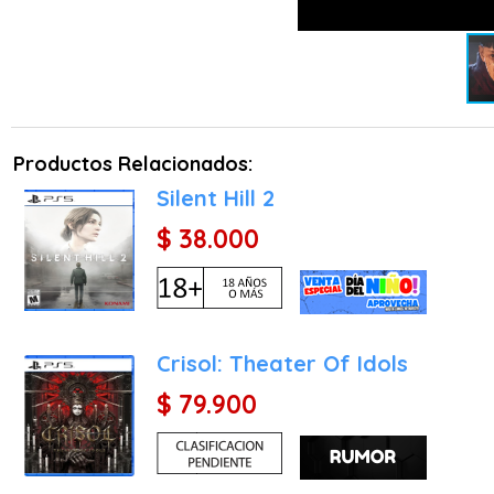
Gestión de la Lámpara y e
en este juego es absolut
quedarte a oscuras no sol
que puede llevarla a sufr
penumbra.
Productos Relacionados:
Sistema de Devoción y Co
Silent Hill 2
realizar oraciones o dej
temporales. Sin embargo,
$ 38.000
afectará su cordura, alter
Combate Visceral y Esc
rudimentarias de la época
No hay barras de salud q
Crisol: Theater Of Idols
que son extremadamente di
$ 79.900
Puzles de Alquimia y Mec
y preparar compuestos q
grupos de enemigos.