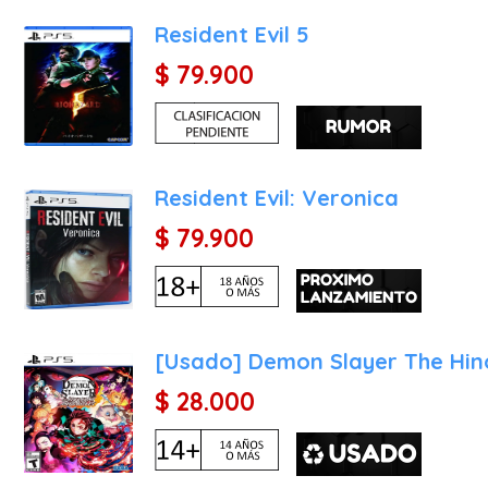
Características Técnicas e
Resident Evil 5
El despliegue técnico de
$ 79.900
lograr una inmersión atmos
Fidelidad Visual y Ray Tr
de Joana proyecta sombr
paredes de piedra de las i
Resident Evil: Veronica
4K nativo que resalta e
Rendimiento que garantiza
$ 79.900
DualSense - El Peso de 
acelerado de Joana cuando
pesadas manivelas de mad
sienta real en las manos d
[Usado] Demon Slayer The Hin
Audio 3D Tempest: El dise
$ 28.000
viento entre los cuerpos 
de 360 grados, obligándot
Cargas Ultrarrápidas: E