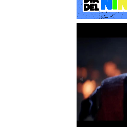
fundamentales del género:
tensión constante donde e
Historia y Ambientación: 
La narrativa de 1348 Ex Vo
juego. Encarnamos a Joana
emprender un viaje deses
vez en una región controla
A diferencia de otros jue
moldea el escenario: pil
constante de las campan
navegar por una sociedad
donde extrañas figuras ac
que las bacterias moviénd
Jugabilidad y Mecánicas: 
El gameplay de 1348 Ex Vo
la vulnerabilidad de la p