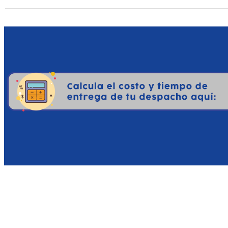
permitiendo que la trans
abiertas del pueblo sea in
¿Por qué sería interesant
Si eres amante del género
es una adquisición obliga
Una Ambientación Histó
sentimiento de desolación 
vez, que respeta el lore m
Desafío de Supervivencia T
recupera la satisfacción d
pensar estratégicamente c
Potencial como Pieza de
dirección artística única 
valor estético altísimo p
independiente con valores