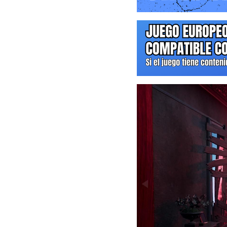
tu imaginación.
Con talentos de Hollywoo
Experimenta actuaciones g
David Harbour (Stranger 
videojuego. Las imágenes
concediendo un aspecto p
dos veces para obtener la
Un homenaje a los pionero
Redescubre la esencia del 
estableció el género del
experiencia impregnada 
generación. Un juego impr
combate desesperado.
Una historia que desafía l
Imaginada por Mikael He
“Amnesia”, la intrincada