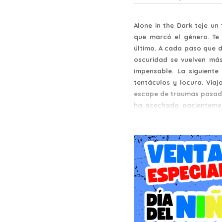
Alone in the Dark teje un
que marcó el género. Te 
último. A cada paso que d
oscuridad se vuelven más
impensable. La siguient
tentáculos y locura. Viaj
escape de traumas pasado
ha acechado pacientemen
visto: una narrativa de 
legendarios mientras avan
Una inquietante historia d
Ingresa a la Mansión Derc
Emily Hartwood y el inve
Emily al misterio de su t
preguntas que no se atrev
aventura para un jugador,