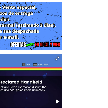
ran revivir los momentos de diversión
iedad de juegos clásicos, como Pong,
 jugadores pueden disfrutar de estos
cas adicionales.
 contenido adicional, como imágenes,
rgirse en la rica historia de Atari y
los años.
naje a la trayectoria de Atari y una
os juegos que han dejado una marca
ia nostálgica y emocionante para los
la historia de Atari.