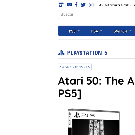
Av. Vitacura 6798 - 
PS5
PS4
SWITCH
PLAYSTATION 5
5060760889746
Atari 50: The 
PS5]