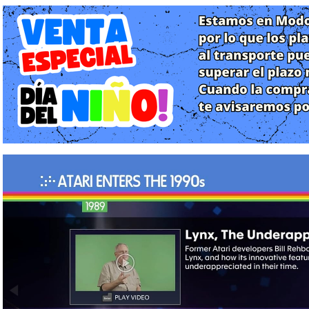
ofrece una experiencia de juego auténtica para aquellos que quie
y emoción de la era dorada de los videojuegos.
"Atari 50: The Anniversary Celebration" incluye una amplia var
Asteroids, Centipede, Missile Command y muchos otros más. Los
juegos en su forma original o con mejoras visuales y característi
Además de los juegos, el juego conmemorativo también incluye
videos y documentos históricos que permiten a los jugadores sume
conocer más sobre la evolución de los videojuegos a lo largo de 
En resumen, "Atari 50: The Anniversary Celebration" es un home
oportunidad para que los jugadores disfruten de los clásic
indeleble en la industria de los videojuegos. Es una experienc
fanáticos de los juegos retro y para aquellos que deseen explorar 