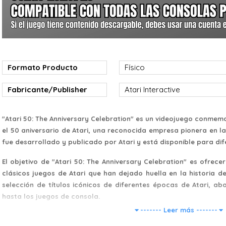
Formato Producto
Físico
Fabricante/Publisher
Atari Interactive
"Atari 50: The Anniversary Celebration" es un videojuego conmem
el 50 aniversario de Atari, una reconocida empresa pionera en la 
fue desarrollado y publicado por Atari y está disponible para di
El objetivo de "Atari 50: The Anniversary Celebration" es ofrece
clásicos juegos de Atari que han dejado huella en la historia de 
selección de títulos icónicos de diferentes épocas de Atari, a
hasta los juegos de consola.
------- Leer más -------
El juego presenta una interfaz y un diseño que evocan la nosta