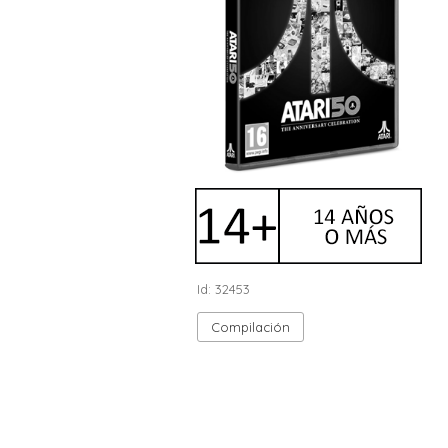
Id: 32453
Compilación