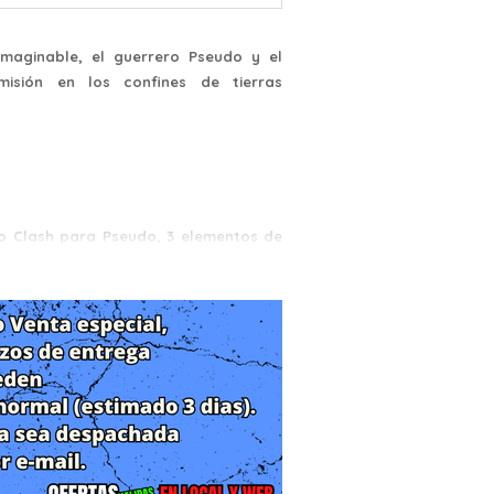
maginable, el guerrero Pseudo y el
isión en los confines de tierras
no Clash para Pseudo, 3 elementos de
sar en el Ritual