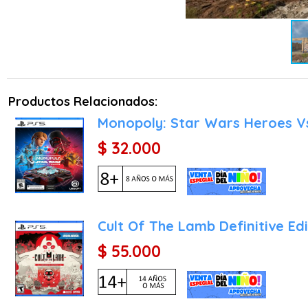
solo opera la maquinaria,
gestionar los salarios de
la logística de transporte
Físicas de Terreno y Maqui
El pilar fundamental sob
Productos Relacionados:
físicas, denominado inte
Monopoly: Star Wars Heroes Vs
forma realista y volumét
animación preestablecid
$ 32.000
composición del terreno 
gran tonelaje dejará rod
transiten detrás, obligan
El catálogo de vehículos 
Cult Of The Lamb Definitive Edi
oficiales reproducidas con
$ 55.000
industria como Caterpilla
modelos más modernos a
planos de ingeniería rea
sistemas de iluminació