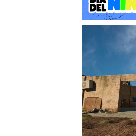
profundidad a través de 
sitúa al jugador al mand
región inspirada en la c
el bacheo de calzadas re
necesarios para expandir 
A medida que la reputac
colosales divididos en gr
El Complejo Logístico P
pavimentación de zonas d
grúas torre de gran tonela
La Autopista del Cañón: 
estabilizar taludes medi
pendientes pronunciadas.
El Distrito Financiero Ve
materiales sostenibles y 
El guion y el sistema de 