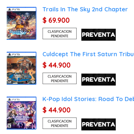
mecánicos, las cucharas y
Trails In The Sky 2nd Chapter
Potencia y Simulación de 
$ 69.900
La versión dedicada a l
ofrecer la experiencia de 
gráfico despliega efectos
de la luz solar sobre los
Culdcept The First Saturn Trib
reflejos del lodo sobre l
$ 44.900
El hardware de PlaySta
optimizadas para maximiza
Tiempos de Carga Inexist
sin barreras. Gracias a l
extremo norte del mapa a
K-Pop Idol Stories: Road To De
manera instantánea, eli
$ 44.900
teletransportarse entre s
Rendimiento Sólido a A
fotogramas rocosa y est