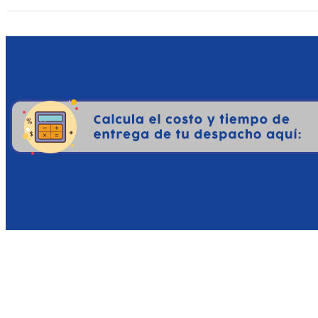
coinciden múltiples exc
tiempo real y efectos cli
fluidez visual.
Paisaje Acústico Tridimen
Gracias al motor de audio
del motor diésel de un ca
de una pala al elevarse 
estructura cerrada.
¿Por qué será interesante
Para los aficionados al g
extenso, técnico y suma
lanzamiento ofrece razon
La experiencia de simulac
compita en escala, nivel 
TerraForm Pro transfor
profundamente satisfacto