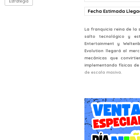
Estrategia
Fecha Estimada Lleg
La franquicia reina de la
salto tecnológico y es
Entertainment y Weltenb
Evolution llegará al mer
mecánicas que convirti
implementando físicas de 
de escala masiva.
Para los entusiastas de la
lanzamiento en formato fí
como una pieza fundamen
consolidando en un sop
inmersiva.
De Obrero a Magnate de l
La premisa de Constructio