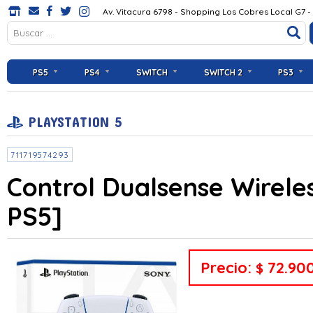
Av. Vitacura 6798 - Shopping Los Cobres Local G7 -
PS5
PS4
SWITCH
SWITCH 2
PS3
PLAYSTATION 5
711719574293
Control Dualsense Wirele
PS5]
Precio:
72.90
$