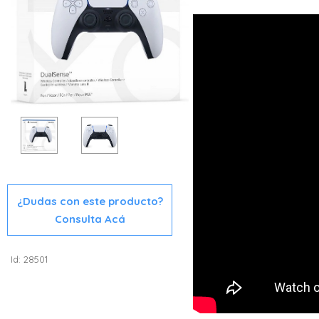
¿Dudas con este producto?
Consulta Acá
Id: 28501