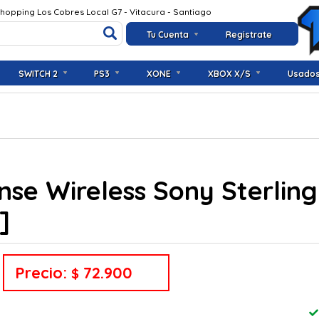
Shopping Los Cobres Local G7 - Vitacura - Santiago
Tu Cuenta
Registrate
SWITCH 2
PS3
XONE
XBOX X/S
Usado
nse Wireless Sony Sterling 
]
Precio:
72.900
$