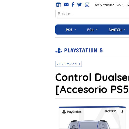
Av. Vitacura 6798 - 
PS5
PS4
SWITCH
PLAYSTATION 5
711719572701
Control Dualse
[Accesorio PS5