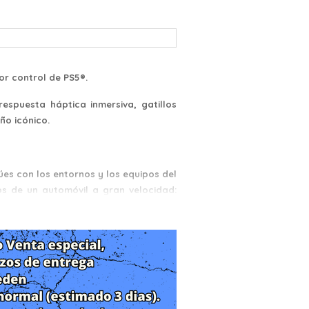
or control de PS5®.
espuesta háptica inmersiva, gatillos
ño icónico.
úes con los entornos y los equipos del
os de un automóvil a gran velocidad:
cionadores dobles que reemplazan a los
aciones dinámicas pueden simular la
erentes armas.