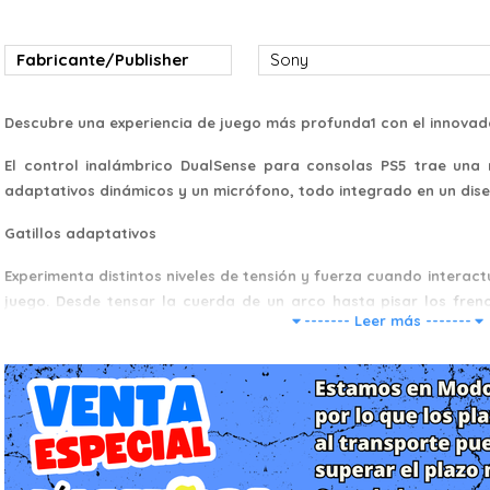
Fabricante/Publisher
Sony
Descubre una experiencia de juego más profunda1 con el innovad
El control inalámbrico DualSense para consolas PS5 trae una r
adaptativos dinámicos y un micrófono, todo integrado en un dise
Gatillos adaptativos
Experimenta distintos niveles de tensión y fuerza cuando interact
juego. Desde tensar la cuerda de un arco hasta pisar los fren
------- Leer más -------
¡todas tus acciones se verán reflejadas en la pantalla!
Respuesta háptica
Siente la respuesta física a tus acciones en el juego con los ac
tradicionales motores de vibración. En tus manos, estas vibr
sensación de todo, desde los entornos hasta el retroceso de dif