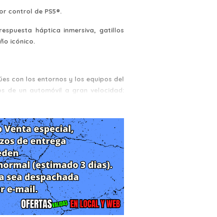
or control de PS5®.
espuesta háptica inmersiva, gatillos
ño icónico.
úes con los entornos y los equipos del
os de un automóvil a gran velocidad:
cionadores dobles que reemplazan a los
aciones dinámicas pueden simular la
erentes armas.