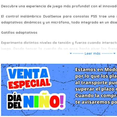
Descubre una experiencia de juego más profunda1 con el innovad
El control inalámbrico DualSense para consolas PS5 trae una r
adaptativos dinámicos y un micrófono, todo integrado en un dise
Gatillos adaptativos
Experimenta distintos niveles de tensión y fuerza cuando interact
juego. Desde tensar la cuerda de un arco hasta pisar los fren
------- Leer más -------
¡todas tus acciones se verán reflejadas en la pantalla!
Respuesta háptica
Siente la respuesta física a tus acciones en el juego con los ac
tradicionales motores de vibración. En tus manos, estas vibr
sensación de todo, desde los entornos hasta el retroceso de dif