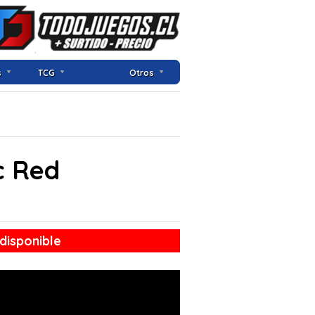
s
TCG
Otros
c Red
disponible