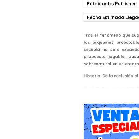
Fabricante/Publisher
Fecha Estimada Lleg
Tras el fenómeno que sup
los esquemas preestable
secuela no solo expande
propuesta jugable, pasa
sobrenatural en un entor
Historia: De la reclusión 
Si el primer juego trat
invierte la premisa al tra
años después de los event
Control (FBC), las fuer
Manhattan y alterando la 
En esta ocasión, el p
confinamiento y experime