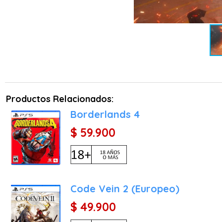
Guadaña: Ideal para el co
Puños: Enfocados en la po
2. El bucle de "Agresión C
Remedy ha diseñado un si
que recargan el recurso 
enemigos, Dylan puede rea
Productos Relacionados:
sino que otorgan potenci
Borderlands 4
3. Anomalías gravitatorias
$ 59.900
La exploración ya no es l
de Incursión. Aquí, Dylan
suelo puede estar en una 
niveles desafía la percep
Code Vein 2 (Europeo)
"abajo" para encontrar s
$ 49.900
Características Principale