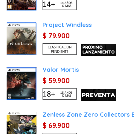
Como título nativo de l
ofrecer una experiencia té
Motor Northlight Evolucio
Project Windless
juego presenta un nivel 
$ 79.900
permite que las superfi
paranormales con un reali
Inmersión DualSense: La 
una vibración distinta; se
del "cambio de fase" cuan
Valor Mortis
ejecutar habilidades de a
$ 59.900
El Velo (The Gap): A
instantáneamente al "Velo
mente de Dylan funciona 
configuraciones de talent
Zenless Zone Zero Collectors E
Clasificación: Género y Es
$ 69.900
Control Resonant se clas