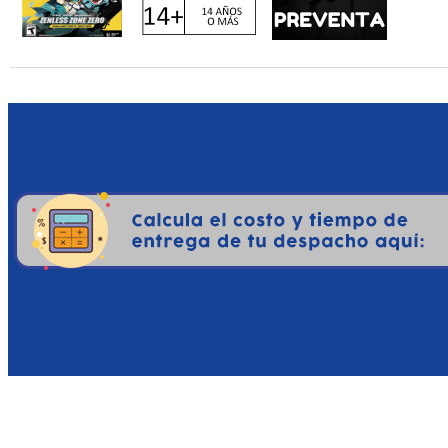
RPG).
Aunque mantiene el ADN de
de sistemas de progresi
misiones secundarias y en
de acción lineal para ace
Ficha Técnica:
Plataforma: PlayStation 5
Desarrollador: Remedy En
Perspectiva: Tercera pers
Enfoque: Combate cuerpo 
En resumen, es una evoluc
visiones artísticas más po