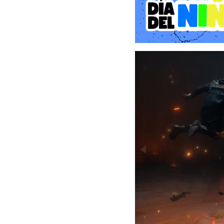
un arma viviente. La nar
humanidad mientras se c
agente de campo de la FBC
gravedad es un concepto
"Resonancia" que amenaza 
Gameplay y Mecánicas: La
El cambio más significati
en favor de un sistema d
la fluidez de títulos como 
1. El arma cambiaformas: 
Dylan no utiliza el Arma
sobrenatural que muta 
principales destacan:
Martillo: Para ataques co
Hojas Dobles: Permiten co