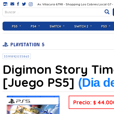
Av. Vitacura 6798 - Shopping Los Cobres Local G7 -
PS5
PS4
SWITCH
SWITCH 2
PS3
PLAYSTATION 5
3391892035865
Digimon Story Tim
[Juego PS5]
(Dia d
Precio:
44.00
$