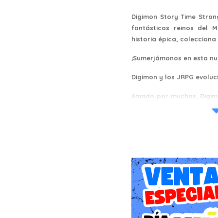
Digimon Story Time Stran
fantásticos reinos del 
historia épica, coleccion
¡Sumerjámonos en esta nue
Digimon y los JRPG evolu
Amado por muchos, Digimon
diversas formas, como jue
diez años desde el último 
trabajando duro para ace
Para los fanáticos de los
nunca visto en títulos a
fanáticos como Agumon y 
Para los fans de los JRPG
Digimon únicos, además 
coleccionas. ¡Quienes dis