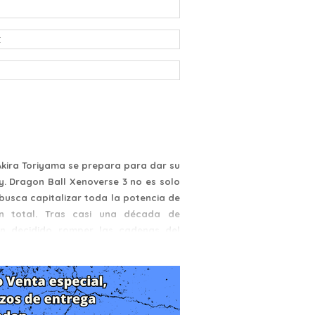
t
Akira Toriyama se prepara para dar su
. Dragon Ball Xenoverse 3 no es solo
 busca capitalizar toda la potencia de
ón total. Tras casi una década de
n decidido romper las cadenas del
r generación y centrando todos sus
ue redefine lo que significa ser un