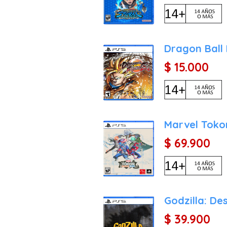
Dragon Ball 
$ 15.000
Marvel Tokon
$ 69.900
Godzilla: De
$ 39.900