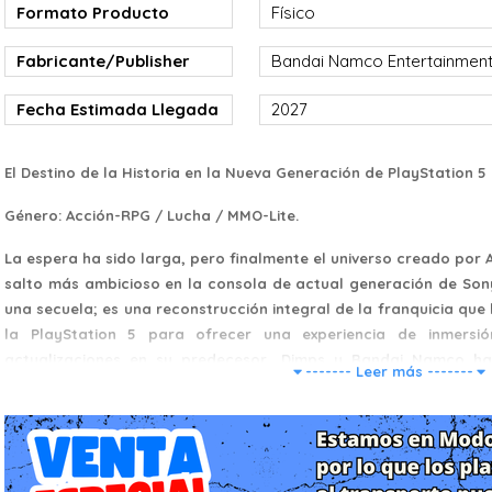
Formato Producto
Físico
Fabricante/Publisher
Bandai Namco Entertainmen
Fecha Estimada Llegada
2027
El Destino de la Historia en la Nueva Generación de PlayStation 5
Género: Acción-RPG / Lucha / MMO-Lite.
La espera ha sido larga, pero finalmente el universo creado por 
salto más ambicioso en la consola de actual generación de Sony
una secuela; es una reconstrucción integral de la franquicia que
la PlayStation 5 para ofrecer una experiencia de inmersi
actualizaciones en su predecesor, Dimps y Bandai Namco ha
------- Leer más -------
pasado, abandonando el desarrollo para consolas de anterio
recursos en el hardware moderno. El resultado es un título q
patrullero (o defensor) en el vasto multiverso de Dragon Ball.
Un Nuevo Amanecer: La Historia en el Año 1000