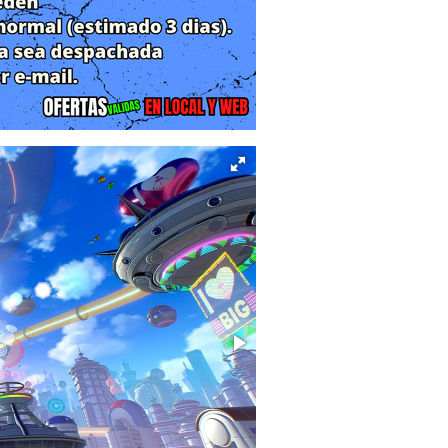
casi exclusivamente en corregir las
a un futuro lejano y vibrante: el Año
s conocidos en Dragon Ball Super, el
 Ki han fusionado la sociedad de una
anización heroica a gran escala que
sta era, la paz se ve amenazada por
r la línea temporal fija. El jugador
añero clave llamado Brett, deberá
s intrigante de esta propuesta es la
cíamos, sugiriendo un giro argumental
 del juego anterior.
alización que hizo famosa a la saga,
 personajes (CaC) ha sido rediseñado
 opciones de personalización física,
ladas. Los jugadores podrán ver cómo