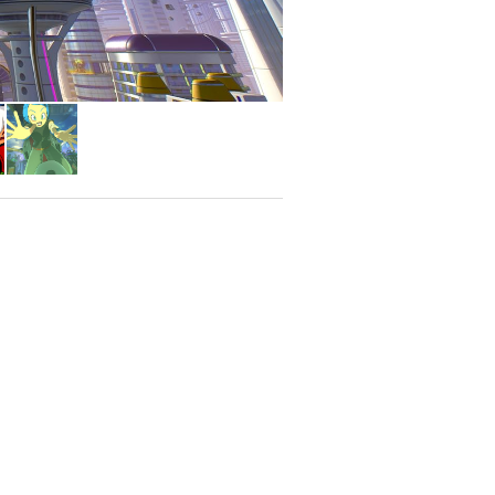
 con partículas de luz y sombras en
entregas anteriores para abrazar un
r a lo visto en producciones de alto
ontroles han sido refinados para ser
rada que plagaba a los títulos
 combate aéreo a gran velocidad que
ráfagas de energía devastadoras.
de un pequeño "hub" cerrado a una
 metrópolis masiva y tecnológica que
 SSD de la PS5, los jugadores podrán
distritos sin pantallas de carga. La
s, historias profundas y secretos que
isual en la consola de Sony. El juego