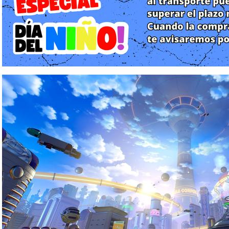
A diferencia de las entregas anteriores, que se centraban 
alteraciones del pasado, Dragon Ball Xenoverse 3 nos traslada 
1000. Situado aproximadamente 250 años después de los evento
juego nos presenta un mundo donde la tecnología y la energía
manera nunca antes vista.
La narrativa gira en torno a la Great Saiyan Squad, una org
parece ser la evolución espiritual del equipo de Gohan. En e
fuerzas que ya no solo buscan alterar el tiempo, sino domina
asumirá el papel de un nuevo recluta que, junto a un comp
desentrañar los misterios de esta metrópolis futurista. Lo má
aparente ausencia de la "Patrulla del Tiempo" tal como la cono
profundo que conecta los hilos sueltos de las expansiones finales
Jugabilidad y Mecánicas: Evolución Técnica y Exploración
El núcleo jugable de Xenoverse 3 mantiene la esencia de person
pero elevada a la enésima potencia. El sistema de creación de
desde cero. Aprovechando la memoria de la PlayStation 5, las
estilos de lucha y transformaciones son ahora mucho más detal