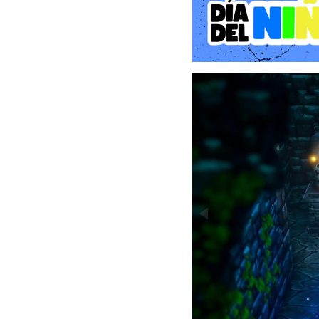
Explora una gran variedad
los secretos y misterios d
Batallas estratégicas por
Pelea contra una enorme
QUEST. Define las estrat
derrotar a los enemigos q