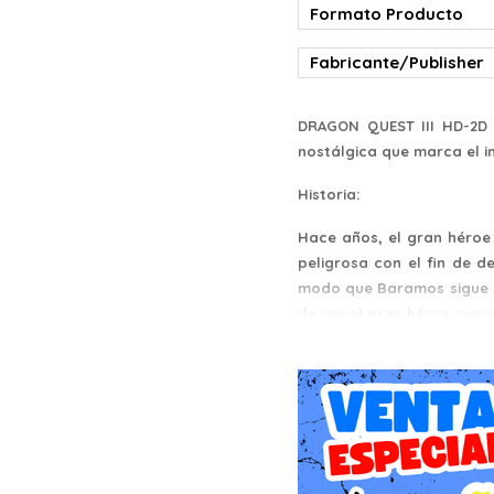
Formato Producto
Fabricante/Publisher
DRAGON QUEST III HD-2D 
nostálgica que marca el ini
Historia:
Hace años, el gran héroe
peligrosa con el fin de d
modo que Baramos sigue si
de aquel gran héroe cumpl
de máxima importancia: co
Arma tu grupo ideal:
Recluta a tres aliados pa
voces! Hay una vocación n
Viaja por un vasto mundo 