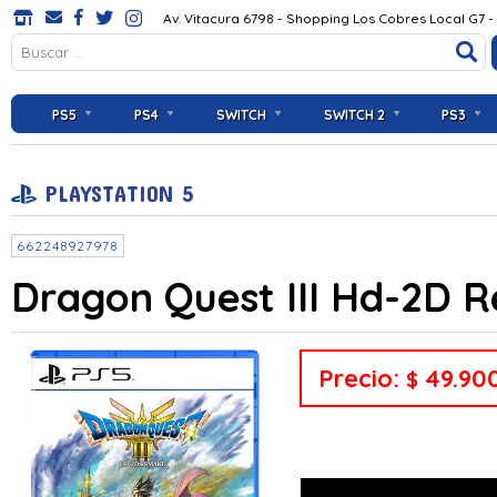
Av. Vitacura 6798 - Shopping Los Cobres Local G7 -
PS5
PS4
SWITCH
SWITCH 2
PS3
PLAYSTATION 5
662248927978
Dragon Quest III Hd-2D 
Precio:
49.90
$