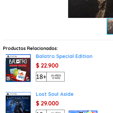
Un mundo vivo: Albión n
economía, las relaciones 
por tu influencia personal.
Características destacada
Esta versión para PlaySta
aprovechando el hardwa
Productos Relacionados:
mecánicamente preciso.
Balatro Special Edition
Rendimiento y Fidelidad: 
$ 22.900
detalle que elevan la i
interrupciones y con una c
Integración inmersiva: E
mágica de tus hechizos 
Lost Soul Aside
físico con el mundo de Alb
$ 29.000
Ediciones para coleccioni
con diversas ediciones, 