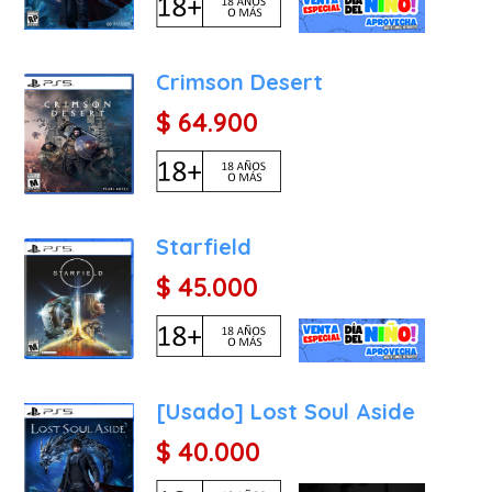
artísticos de gran valor
acceso anticipado y expa
Crimson Desert
¿Por qué sería interesant
$ 64.900
Fable es una apuesta se
icónica con la libertad c
experiencias donde tus 
reputación. La capacidad 
o como un magnate astut
Starfield
inmensa. Si buscas una 
irónico y la profundidad 
$ 45.000
la pieza clave que le falt
legado.
[Usado] Lost Soul Aside
$ 40.000