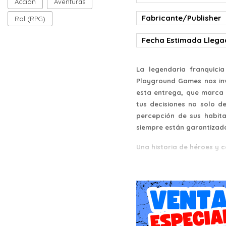
Acción
Aventuras
Fabricante/Publisher
Rol (RPG)
Fecha Estimada Lleg
La legendaria franquici
Playground Games nos inv
esta entrega, que marca u
tus decisiones no solo d
percepción de sus habita
siempre están garantizad
Una historia de héroes y 
En el mundo de Albión, 
explorarás un mapa vib
característico y, por su
senderos predecibles; aqu
decidir si tus actos te 
cuestionables, enfrentá