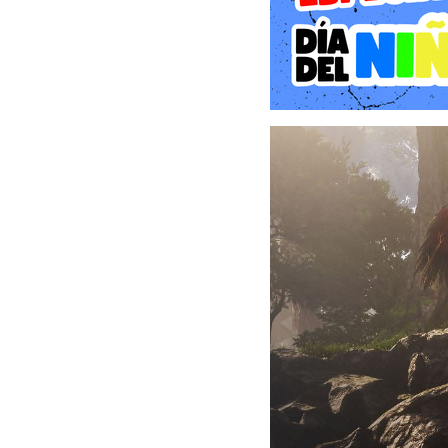
aldeano y región.
La historia de Fable no 
clásicos Hobbes, Balver
identidad. El juego te 
convertirte en propieta
labrarte una reputación 
Gameplay: Libertad total 
El sistema de juego comb
que permite integrar h
personalización de tu hé
cada elemento contribuye 
Combate dinámico: Podrás
La agilidad en los duelos 
Decisiones con impacto re
aldeanos y cómo resuelves
respuesta dependerá enter