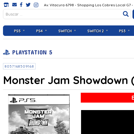
Av. Vitacura 6798 - Shopping Los Cobres Local G7 -
PS5
PS4
SWITCH
SWITCH 2
PS3
PLAYSTATION 5
8057168509168
Monster Jam Showdown (