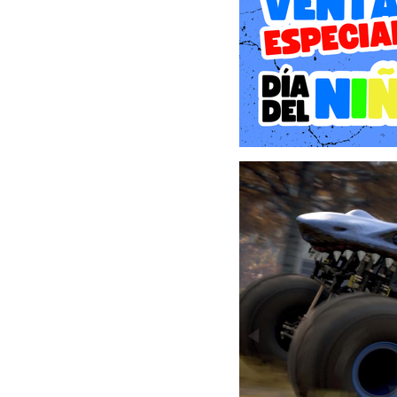
choca, vuelca y sacude 
Monster Jam™ o un entusi
emoción inmediata que se s
IMPROVISA CON ESTILO
Mantén en equilibrio tu 
toca el cielo ejecutando
desafiar la gravedad en 
encabeza los marcadores h
DEMUESTRA QUIÉN MANDA
¡Comienza tu trayectoria 
modos de juego, tanto en
desbloquea nuevos trucks
CORRE EN LO SALVAJE
Correr y saltar en estadio
¿no? Por eso, prepárate 
del polvo del Death Valle