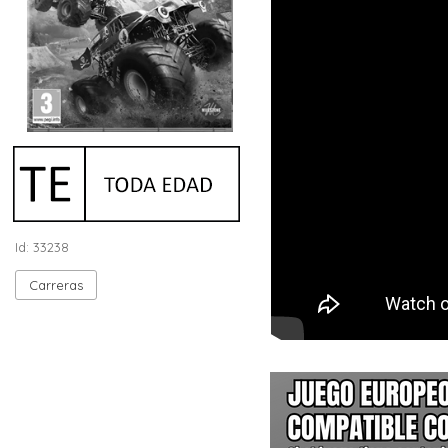
Id: 33238
Carreras