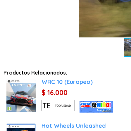
pues la madre naturaleza
te mostrarán su lado salv
MONTONES DE MODOS DE 
En Monster Jam™ Showdow
todoterreno en varios m
inspirados en los fenóme
que exceden los límites de
accidentes dentro de las 
los modos Best Trick o Ex
Productos Relacionados:
del tesoro y de superviven
WRC 10 (Europeo)
Es hora de dominarlos a t
$ 16.000
en el modo de pantalla div
Hot Wheels Unleashed