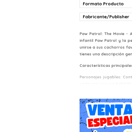
Formato Producto
Fabricante/Publisher
Paw Patrol: The Movie - 
infantil Paw Patrol y la 
unirse a sus cachorros fa
tienes una descripción gen
Características principale
Personajes jugables: Con
cada uno con sus habilida
Misiones de rescate emo
incluyendo rescates de al
Minijuegos divertidos: Exp
Multijugador cooperativo: