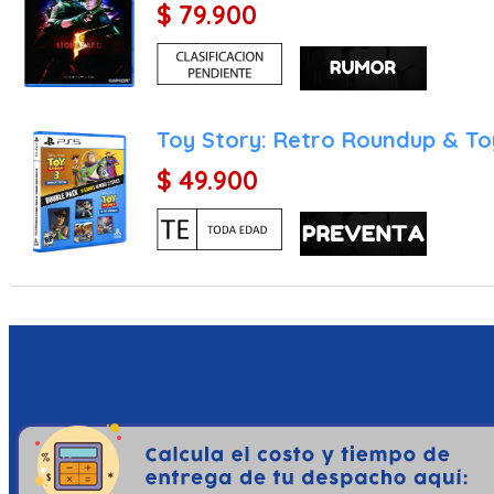
$ 79.900
Toy Story: Retro Roundup & To
$ 49.900