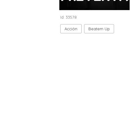
Id: 33578
Acción
Beatem Up