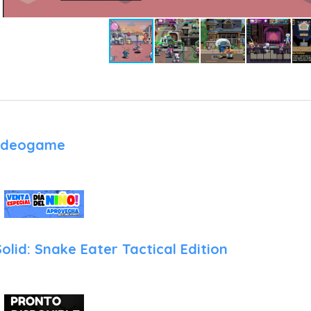
Toronto para comprar comida y artículos que aumentan permane
defensa y velocidad. Este componente RPG añade una capa de
gestionar su dinero para estar preparado ante los desafiantes jef
Mecánicas Exclusivas: Se han introducido nuevos "Ataques d
renovadas, permitiendo que las interacciones entre los perso
satisfactorias durante las partidas cooperativas.
Características de Nueva Generación en PlayStation 5
Videogame
El salto a la actual generación de Sony permite que Scott Pilgri
moderno sin perder su encanto retro.
Fidelidad Visual y HDR: El arte pixel-art del legendario Paul Rob
en resolución 4K nativa. El soporte para HDR resalta los colores
conciertos y ataques especiales, convirtiendo cada nivel en un es
olid: Snake Eater Tactical Edition
Inmersión con DualSense: La retroalimentación háptica permite
vibración de los bajos en las escenas de conciertos y el sonido 
suelo. Los gatillos adaptativos simulan la tensión al realizar 
especiales.