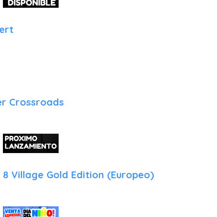
Cargas Instantáneas con el SSD: La transición entre los diferent
de selección de personaje es inmediata. Olvida las esperas; 
ert
permitiendo que la narrativa y el juego mantengan un ritmo frenéti
Audio Espacial 3D: La icónica banda sonora de chiptune ha si
Audio 3D de PS5, permitiendo localizar con precisión los efecto
al jugador en una experiencia sonora envolvente que rinde tributo
¿Por qué sería interesante comprar este juego?
er Crossroads
Existen tres razones fundamentales que convierten a Scott Pilg
para tu biblioteca de PlayStation 5:
La Versión más Pulida y Completa: Es la oportunidad de poseer la
todas las mejoras técnicas de rendimiento y resolución que solo 
el equilibrio perfecto entre la nostalgia de los salones arcade y 
l 8 Village Gold Edition (Europeo)
Referente del Cooperativo Local: En un mercado saturado de exp
título es la excusa perfecta para reunir a amigos en el sofá. Su 
convierte en un juego ideal para disfrutar en compañía, garantiz