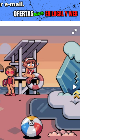
omenaje a los tropos más icónicos de
la inclusión de secuencias narrativas
es entre los personajes secundarios,
 más conectada y vibrante, capturando
presividad visual mejorada gracias al
zcla de peleas callejeras clásicas con
s han sido pulidas para ofrecer una
de hordas de enemigos utilizando un
esados y movimientos especiales. La
 decenas de enemigos en pantalla, se
e latencia.
al. Podrás visitar diversas tiendas en