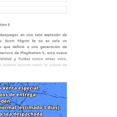
tion 5
videojuegos en una sola explosión de
o. Scott Pilgrim Ex no es solo un
to que definió a una generación de
tectura de PlayStation 5, esta nueva
elidad y fluidez nunca antes visto,
 quienes buscan revivir la odisea de
 un joven bajista de una banda de rock
na Flowers. Sin embargo, ganarse su
ga de los Siete Ex Malvados de Ramona