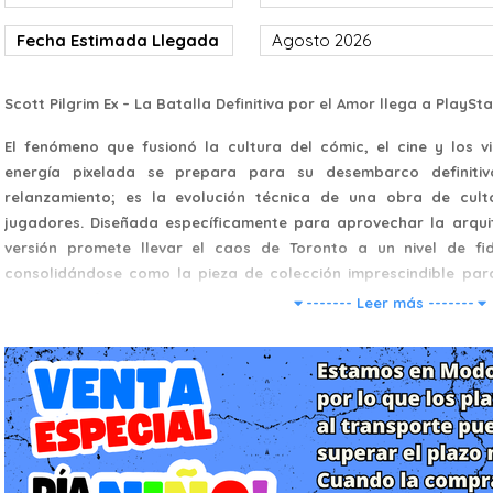
Fecha Estimada Llegada
Agosto 2026
Scott Pilgrim Ex – La Batalla Definitiva por el Amor llega a PlaySta
El fenómeno que fusionó la cultura del cómic, el cine y los 
energía pixelada se prepara para su desembarco definitiv
relanzamiento; es la evolución técnica de una obra de cul
jugadores. Diseñada específicamente para aprovechar la arqui
versión promete llevar el caos de Toronto a un nivel de fid
consolidándose como la pieza de colección imprescindible para
Scott en su forma más pura y potente.
------- Leer más -------
Género: Beat 'em up / RPG de Acción / Arcade.
Una Historia de Amor, Música y Siete Ex Malvados
La narrativa de Scott Pilgrim Ex nos sumerge en la vida de Scott,
mediocre que se enamora perdidamente de la misteriosa Ramo
corazón no será una tarea sencilla: Scott debe derrotar a la Li