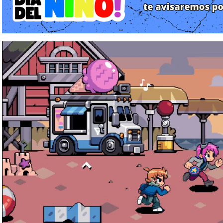
en una serie de enfrentamientos épicos que parodian y rinden h
la era de los 8 y 16 bits.
Lo que hace que esta versión "Ex" destaque en PlayStation 5 es 
ampliadas y diálogos inéditos que profundizan en las relacion
como Kim Pine, Stephen Stills y Knives Chau. La trama se siente
la esencia del cómic original de Bryan Lee O'Malley con una ex
hardware actual.
Jugabilidad: El Arte de los Combos y la Progresión RPG
El núcleo jugable de Scott Pilgrim siempre ha sido su adictiva me
elementos de rol, y en esta entrega para PS5, las mecánica
respuesta inmediata.
Combate Visceral: Los jugadores deben abrirse paso a través 
sistema de combate que permite encadenar ataques ligeros, p
potencia de la consola garantiza que las batallas, incluso con
mantengan a unos 60 FPS estables, eliminando cualquier rastro d
Evolución del Personaje: No todo es golpear; la progresión es vit