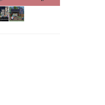
ntemente tus estadísticas de fuerza,
 estrategia, obligando al jugador a
es finales.
e Equipo" y mecánicas de asistencia
najes jugables sean más dinámicas y
m Ex luzca y se sienta como un título
ertson brilla con una nitidez asombrosa
 saturados y los efectos de luz de los
pectáculo visual.
 sentir el impacto de cada golpe, la
metálico de los objetos recogidos del
agarres pesados o activar habilidades