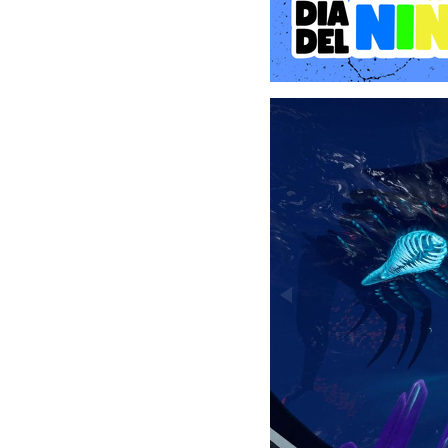
Nada bajo el arco ilumina
de las Cuevas de Cristale
la Cuenca Glaciar. Esqui
antiguos. Below Zero pres
Construye hábitats y vehí
Sobrevive el clima hostil
tundra nevada en una ae
Seatruck modular.
Investiga formas de vida 
Algo desconocido acecha
Leviatán sombra y visita
amigables en este mundo 
Sobrevive a temperaturas
Salta, el agua está cál