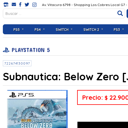
Av. Vitacura 6798 - Shopping Los Cobres Local G7 -
PS5
PS4
SWITCH
SWITCH 2
PS3
PLAYSTATION 5
722674130097
Subnautica: Below Zero 
Precio:
22.90
$