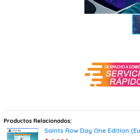
amenaza. Las nuevas condi
un traje térmico abrigado
entrar en calor.
Un océano de intriga
¿Qué le ocurrió a tu herm
en este planeta? ¿La verd
universo de Subnautica, a
Productos Relacionados:
Saints Row Day One Edition (E