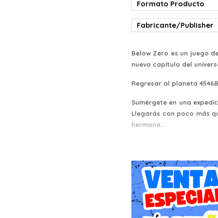
Formato Producto
Fabricante/Publisher
Below Zero es un juego d
nuevo capítulo del univer
Regresar al planeta 4546
Sumérgete en una expedic
Llegarás con poco más que
hermana…
Descubre la verdad
Alterra se marchó apres
investigación en la zona. 
elementos y bases de dat
recursos limitados, debes 
Descubre biomas inexplor