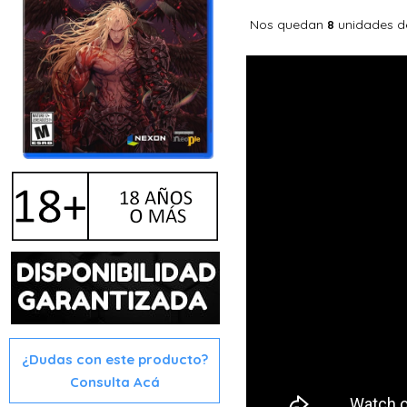
Nos quedan
unidades d
8
¿Dudas con este producto?
Consulta Acá