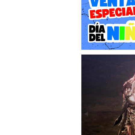
hacia la venganza y pre
Fighter.
General forjado en batall
Khazan es un maestro de
espadones. Recolecta, me
estilo de combate único. 
enfoque y especializarte 
jugadores más experimenta
habilidades hacen que el 
Jefes legendarios
Khazan enfrentará a bata
debilidades y habilidades
ejecución y un profundo
adaptarse y aprender rá
pueden personalizar sus t
Animación y juego AAA