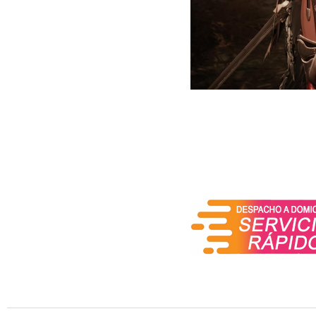
Los impactantes gráficos 
Arad con un estilo vibran
captura y se reimagina c
creando una experiencia vi