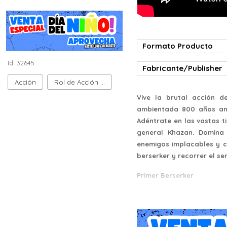
Formato Producto
Id: 32645
Fabricante/Publisher
Acción
Rol de Acción (ARPG)
Vive la brutal acción d
ambientada 800 años ant
Adéntrate en las vastas t
general Khazan. Domina
enemigos implacables y co
berserker y recorrer el s
Primer Berserker
El gran general Khazan f
muerte, logró sobrevivir 
Blade Phantom, adquirien