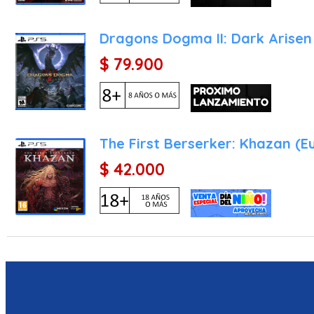
Dragons Dogma II: Dark Arisen
$ 79.900
The First Berserker: Khazan (E
$ 42.000