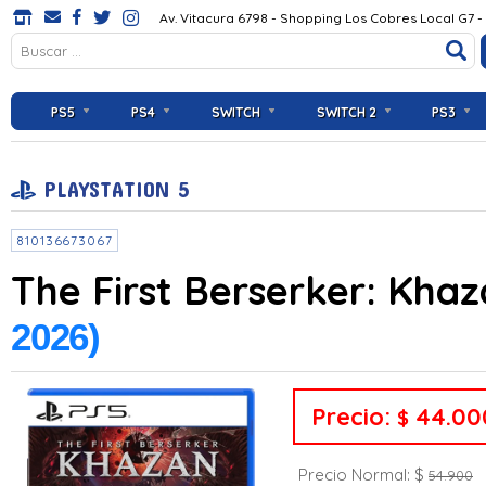
Av. Vitacura 6798 - Shopping Los Cobres Local G7 -
PS5
PS4
SWITCH
SWITCH 2
PS3
PLAYSTATION 5
810136673067
The First Berserker: Kha
2026)
Precio:
44.00
$
Precio Normal: $
54.900