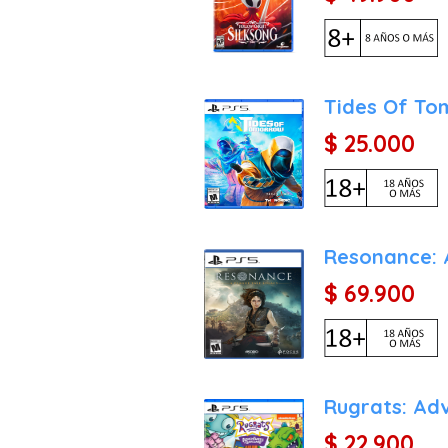
Tides Of To
$ 25.000
Resonance: 
$ 69.900
Rugrats: Ad
$ 22.900