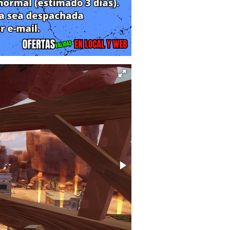
 tecnológica del mundo del videojuego
mundo abierto tridimensional moderno.
camente tres décadas de aventuras de
 habitación de Andy. La magia de este
 grandes bloques que saciarán tanto a
eriencias contemporáneas de mundo
te a las décadas de 1990 y principios
11 versiones de videojuegos clásicos
icas y plataformas portátiles de la
 exigente primera adaptación de Toy
l Toy Story 2: Buzz Lightyear to the
 (2001), y las batallas espaciales de
n añadido nostálgico excepcional
la colección incorpora la joya de la
, expandiendo el universo de diversión