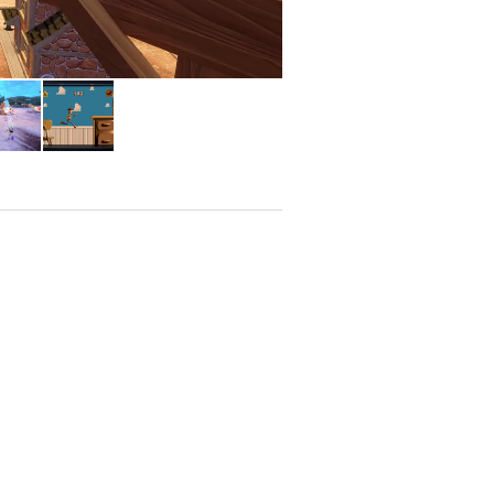
nta Toy Story 3 Complete Edition. Esta
nal lanzado en 2010. El título cuenta
ontecimientos de la tercera película
odisea de escape desde la guardería
de entretenimiento se encuentra en su
caja de arena tridimensional y un
gador convertirse en el sheriff de un
ealizar misiones secundarias, pilotar
ad que adelantó a su tiempo.
l pasado; ha implementado toda una
ugabilidad retro a los estándares
 bloque Retro Roundup!, se han sumado
 plataformas de la vieja escuela. Con
s segundos en el tiempo para enmendar