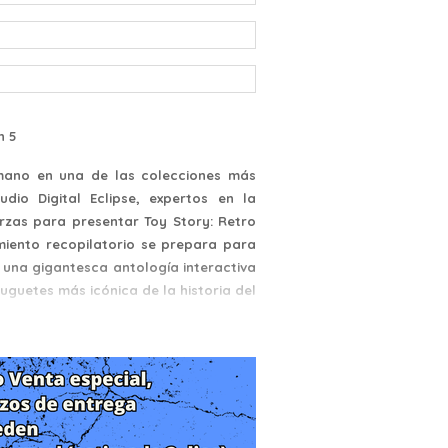
n 5
 mano en una de las colecciones más
dio Digital Eclipse, expertos en la
rzas para presentar Toy Story: Retro
miento recopilatorio se prepara para
 una gigantesca antología interactiva
juguetes más icónica de la historia del
la actual generación de consolas, el
e actúa como un pack doble definitivo.
eder tanto a una masiva colección de
taurados, como a la remasterización
 tres dimensiones de la industria. Un