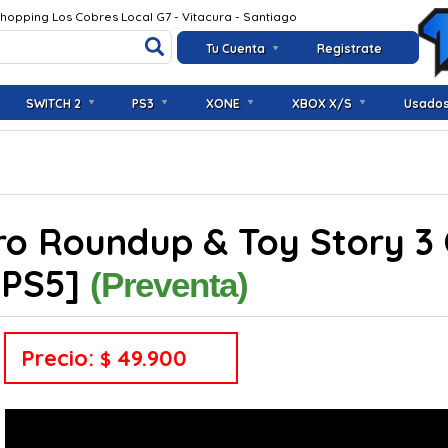
Shopping Los Cobres Local G7 - Vitacura - Santiago
Tu Cuenta
Registrate
SWITCH 2
PS3
XONE
XBOX X/S
Usado
tro Roundup & Toy Story 3
 PS5]
(Preventa)
Precio:
49.900
$