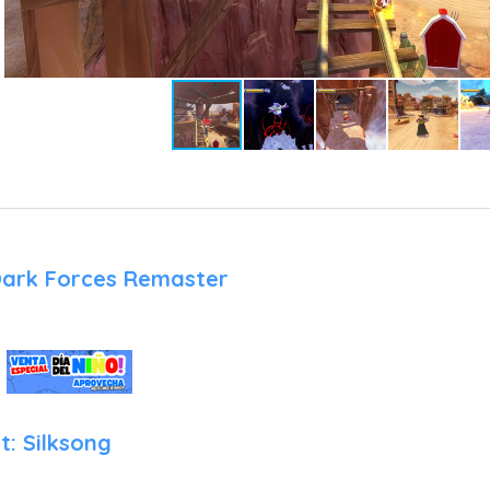
de Pixar.
Por otro lado, la corona de la experiencia tridimensional la oste
sección es una profunda remasterización del aclamado juego origi
con una lograda campaña principal que sigue fielmente los ac
cinematográfica, llevando a los juguetes en una peligrosa 
Sunnyside de vuelta al hogar. Sin embargo, su verdadero núcleo 
famoso Modo Rodeo (Toy Box). Este modo es una gigantesca 
simulador de mundo abierto al estilo "sandbox" que permite al ju
pueblo del salvaje oeste. Aquí se puede construir, explorar, r
vehículos y personalizar cada rincón del mapeado con una libert
Dark Forces Remaster
Gameplay y Mecánicas Modernas: Accesibilidad y Preservación
Digital Eclipse no se ha limitado a emular los títulos de
infraestructura de herramientas modernas que adaptan la j
exigentes de PlayStation 5. Para los clásicos integrados en el
funciones de accesibilidad revolucionarias:
t: Silksong
Sistema de Rebobinado Inmediato: Se acabó la frustración de las
tan solo presionar un botón, el usuario podrá retroceder vario