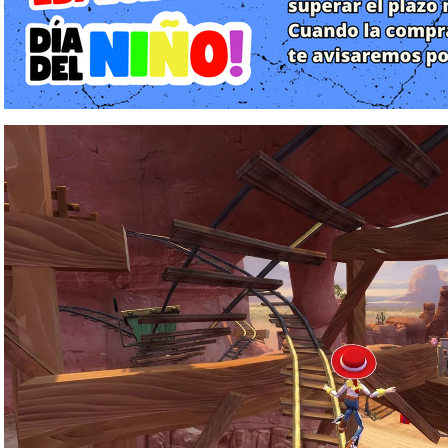
viaje en el tiempo interactivo que permite revivir la evolución
desde las plataformas bidimensionales de los años 90 hasta el 
Historia y Contenido: El Baúl de los Juguetes Definitivo
La narrativa y la ambientación de esta antología cubren prácti
Woody, Buzz Lightyear, Jessie y toda la carismática banda de la
recopilatorio radica en su dualidad conceptual, dividida en dos
los amantes de lo retro como a los entusiastas de las exp
abierto.
Por un lado, Toy Story: Retro Roundup! nos traslada directamen
de los 2000. Esta ambiciosa biblioteca preserva un total de 
distribuidos entre ediciones originales para consolas domést
época. Los jugadores podrán experimentar desde la icónica y
Story (1995), pasando por la legendaria aventura tridimensiona
Rescue! (1999), el adictivo arcade de velocidad Toy Story Racer
Buzz Lightyear of Star Command (2000). Además, como u
directamente extraído de las librerías de Traveller's Tales, 
animación A Bug's Life (Bichos: Una aventura en miniatura, 1998)