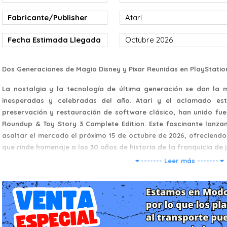
Fabricante/Publisher
Atari
Fecha Estimada Llegada
Octubre 2026
Dos Generaciones de Magia Disney y Pixar Reunidas en PlayStatio
La nostalgia y la tecnología de última generación se dan la
inesperadas y celebradas del año. Atari y el aclamado estu
preservación y restauración de software clásico, han unido fue
Roundup & Toy Story 3 Complete Edition. Este fascinante lanza
asaltar el mercado el próximo 15 de octubre de 2026, ofreciendo
que rinde homenaje a los 30 años de historia de la franquicia de 
cine.
------- Leer más -------
Pensado desde sus cimientos para aprovechar el ecosistema de 
título llegará a las tiendas en un espectacular formato físico qu
En un solo disco para PlayStation 5, los jugadores podrán acc
títulos de la época de los 16 y 32 bits meticulosamente res
definitiva de una de las mejores y más recordadas aventuras en