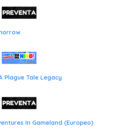
un salto fallido o esquivar un impacto inesperado.
Guardado de Partida en Cualquier Momento: Olvídate de los
contraseñas. Podrás guardar y cargar tu progreso de manera in
morrow
Filtros Visuales y Guías Integradas: El juego añade guías ilus
originales a los botones del mando DualSense de PlayStation 5, 
que imitan las pantallas de televisión CTR de la época.
Los Trucos de Rex y Modo Práctica: Se incluye la posibilidad d
por el mismísimo dinosaurio Rex (como invencibilidad o vidas i
guiado para perfeccionar las rutas de los niveles más complejos.
A Plague Tale Legacy
Por su parte, Toy Story 3 Complete Edition mantiene intactas s
tridimensionales combinadas con la conducción de vehículos
Además, para fomentar las tardes de diversión en casa, este tí
cooperativo local a pantalla partida (split-screen), ideal para j
Características Técnicas de la Versión para PlayStation 5
ventures In Gameland (Europeo)
El hardware de PlayStation 5 es el lienzo perfecto para que est