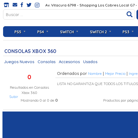
Av. Vitacura 6798 - Shopping Los Cobres Local G7 -
PS5
PS4
SWITCH
SWITCH 2
PS3
CONSOLAS XBOX 360
Juegos Nuevos
Consolas
Accesorios
Usados
Ordenados por
|
|
Nombre
Mejor Precio
Ingre
0
LISTA NO GARANTIZA QUE TODOS LOS TITULO
Resultados en
Consolas
Xbox 360
Subir
0
Mostrando 0 al 0 de
Productos por págin