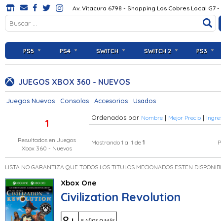
Av. Vitacura 6798 - Shopping Los Cobres Local G7 -
PS5
PS4
SWITCH
SWITCH 2
PS3
JUEGOS XBOX 360 - NUEVOS
Juegos Nuevos
Consolas
Accesorios
Usados
Ordenados por
|
|
Nombre
Mejor Precio
Ingre
1
Resultados en
Juegos
1
Mostrando 1 al 1 de
P
Xbox 360 - Nuevos
LISTA NO GARANTIZA QUE TODOS LOS TITULOS MECIONADOS ESTEN DISPONIB
Xbox One
Civilization Revolution