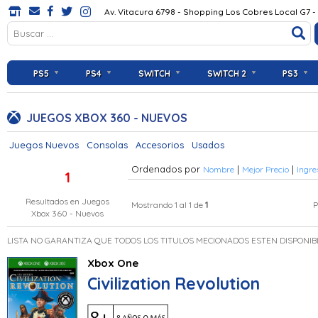
Av. Vitacura 6798 - Shopping Los Cobres Local G7 -
PS5
PS4
SWITCH
SWITCH 2
PS3
JUEGOS XBOX 360 - NUEVOS
Juegos Nuevos
Consolas
Accesorios
Usados
Ordenados por
|
|
Nombre
Mejor Precio
Ingre
1
Resultados en
Juegos
1
Mostrando 1 al 1 de
P
Xbox 360 - Nuevos
LISTA NO GARANTIZA QUE TODOS LOS TITULOS MECIONADOS ESTEN DISPONIB
Xbox One
Civilization Revolution