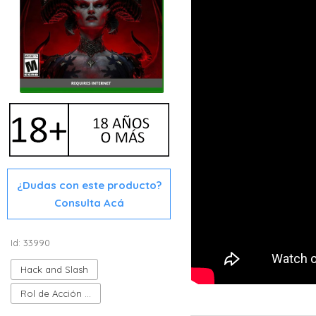
¿Dudas con este producto?
Consulta Acá
Id: 33990
Hack and Slash
Rol de Acción (ARPG)