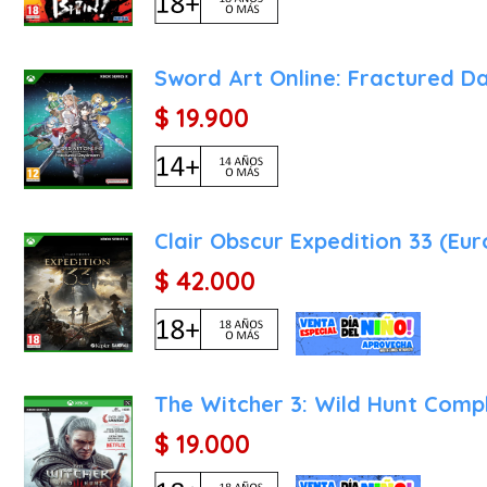
Añadir Diablo IV a tu bib
buscas una experiencia 
Sword Art Online: Fractured 
inagotable. Es un título
$ 19.900
gracias a su impresionant
adictiva respaldada po
gratificante y una atmósf
peligros de Santuario 
garantiza cientos de hor
Clair Obscur Expedition 33 (Eu
actual generación. ¡Descie
$ 42.000
The Witcher 3: Wild Hunt Compl
$ 19.000