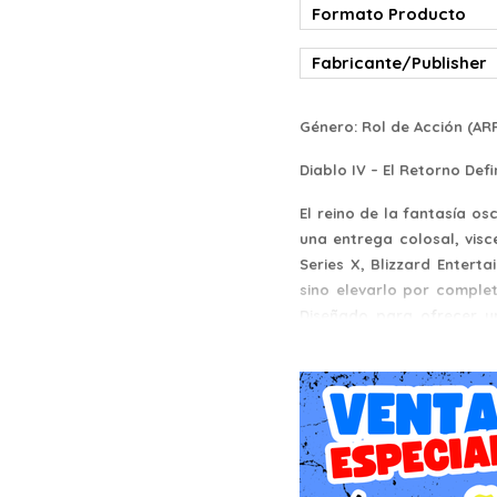
Formato Producto
Fabricante/Publisher
Género: Rol de Acción (AR
Diablo IV – El Retorno Def
El reino de la fantasía o
una entrega colosal, vis
Series X, Blizzard Entert
sino elevarlo por comple
Diseñado para ofrecer un
atmósfera gótica asfixia
entusiasta del rol de acc
Historia: El Despertar de L
La narrativa de Diablo 
sumergirnos de lleno e