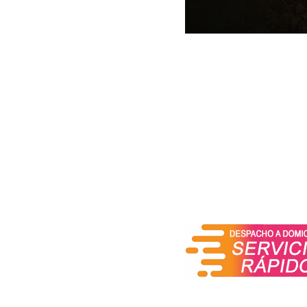
El núcleo jugable de Dia
isométricos (dungeon cra
táctico. Desde el primer 
altamente diferenciadas 
con un estilo de juego 
control de masas a distan
El sistema de progresión
ramificados, los table
personalización de equipo
jugadores pueden encontr
radicalmente las capacida
Además, por primera vez 
totalmente conectado y l
mecánicas incorporan ev
para convertirlas en asen
posibilidad de recorre
exploración de un territor