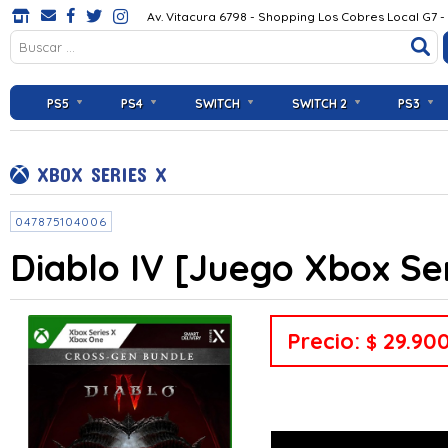
Av. Vitacura 6798 - Shopping Los Cobres Local G7 -
PS5
PS4
SWITCH
SWITCH 2
PS3
XBOX SERIES X
047875104006
Diablo IV [Juego Xbox Ser
Precio:
29.90
$