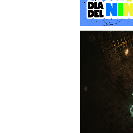
después de los eventos 
empobrecido y moralmente
medio de este vacío de p
de nuevo al plano mortal a
Lilith se presenta no co
seductora y manipulador
corazones de los habitan
reclamar Santuario como 
fuerzas infernales de lo
peligrosos territorios del 
En este escenario apocalí
accidente en los oscuro
desesperada. A lo largo 
asoladas por la peste,
personajes memorables co
avance imparable de Lilit
Gameplay y Mecánicas: Li