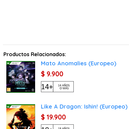
Características Principale
La versión de Diablo IV 
ofrecer una experiencia té
Rendimiento Gráfico Est
como una roca y una res
cientos de enemigos en pan
Productos Relacionados:
Diseño Artístico Gótico e
atmósfera opresiva y el
Mato Anomalies (Europeo)
impresionante, realzando l
$ 9.900
Tiempos de Carga Casi Ins
transición al utilizar el 
forma inmediata, evitando 
Experiencia Multijugador 
Like A Dragon: Ishin! (Europeo)
el mundo abierto, unirse 
$ 19.900
de la campaña en compañí
¿Por qué comprar el jueg