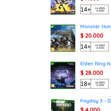
Monster Hun
$ 20.000
Elden Ring N
$ 28.000
Payday 3 - D
$ 4.000