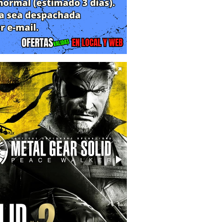
 universo narrativo de la saga.
Solid Snake, el legendario soldado que
 compañías militares privadas (PMCs)
te economías de guerra y tecnología
cas, emprende una última misión para
 manipular el sistema que regula las
ología y filosofía sobre el control de
rve como cierre emocional para muchos