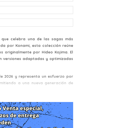
ón que celebra una de las sagas más
cada por Konami, esta colección reúne
s originalmente por Hideo Kojima. El
on versiones adaptadas y optimizadas
e 2026 y representa un esfuerzo por
rmitiendo a una nueva generación de
que definió el género del sigilo.
e de la cronología principal de Metal