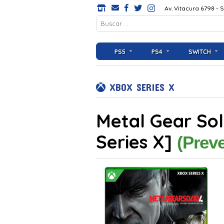
Av. Vitacura 6798 - 
PS5
PS4
SWITCH
XBOX SERIES X
Metal Gear Sol
Series X]
(Prev