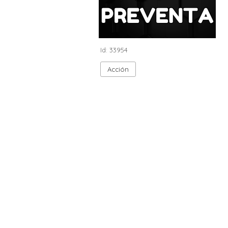
Id: 33954
Acción