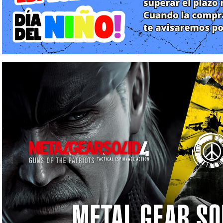
Metal Gear Solid 4: Guns of the Patriots
Metal Gear Solid: Peace Walker
Metal Gear: Ghost Babel (como contenido adicional)
Cada juego representa un momento diferente dentro del complejo
Metal Gear Solid 4: Guns of the Patriots
Este título se sitúa cronológicamente al final de la historia de 
protagonizó gran parte de la serie. El mundo está dominado por
que controlan conflictos armados en todo el planeta median
avanzada. Snake, ya envejecido debido a modificaciones genéti
detener a su enemigo histórico Liquid Ocelot, quien pretende
guerras modernas.
La narrativa mezcla espionaje, conspiraciones políticas, biotecn
la información y la manipulación de la guerra. Este capítulo si
personajes emblemáticos de la saga.
Metal Gear Solid: Peace Walker