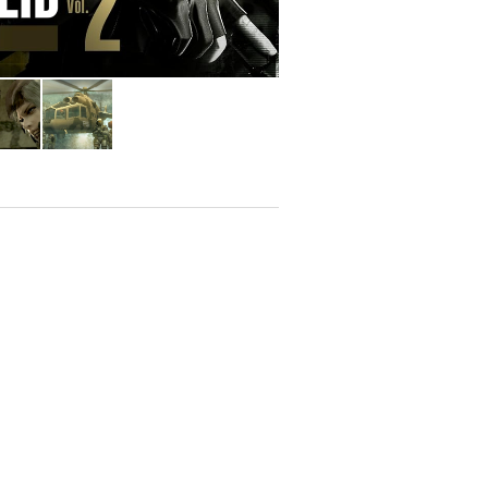
 Boss (Naked Snake), quien lidera una
ntières. La trama gira en torno a una
ónomas y un sistema de inteligencia
 los soldados sin patria y la evolución
teriores.
 ofrece una historia alternativa
ásica para detener un nuevo proyecto
epto de “acción y sigilo táctico”. A
o es eliminar enemigos, sino evitar ser