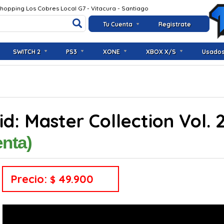
Shopping Los Cobres Local G7 - Vitacura - Santiago
Tu Cuenta
Registrate
SWITCH 2
PS3
XONE
XBOX X/S
Usado
id: Master Collection Vol.
enta)
Precio:
49.900
$