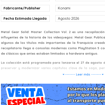
Fabricante/Publisher
Konami
Fecha Estimada Llegada
Agosto 2026
Metal Gear Solid: Master Collection Vol. 2 es una recopilaci
influyentes de la historia de los videojuegos: Metal Gear. Publi
algunos de los títulos más importantes de la franquicia creado
recopilatorio llega a consolas modernas como PlayStation 5 c
de clásicos que antes estaban limitados a hardware antiguo.
La colección está programada para lanzarse el 27 de agosto d
preservar y modernizar varios capítulos clave de la saga, pe
jugadores experimentar la historia completa de espionaje táctico 
------- Leer más -------
Historia y narrativa
La Master Collection Vol. 2 reúne varios títulos que forman part
Gear, incluyendo principalmente: