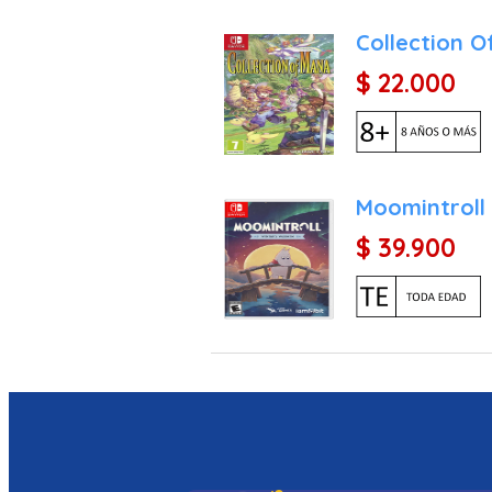
Collection 
$ 22.000
Moomintroll
$ 39.900