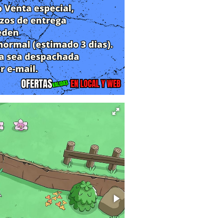
go centradas en la exploración.
reador de Bluey, Joe Brumm, plasma la
dos dibujados a mano, desde playas
ianos, entre otros lugares.
iaja en barco, en bici, con cohetes
 Bluey y Binganso a sortear sapos
o pistas, resolviendo rompecabezas y
 escenas intermedias insuflan vida al
 aprender hacen que esta aventura sea