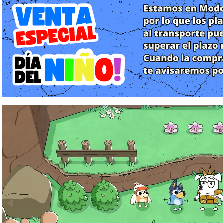
con escenas intermedias totalmente animadas y mecánicas de jue
Características clave:
Una historia original de Bluey. Esta aventura escrita por el c
ternura, el humor y la esencia de la popular serie.
Un mundo ilustrado al jugar. Explora nueve fascinantes mun
doradas y montañas nevadas hasta emblemáticos paisajes austral
Variadas formas de transporte y exploración entretenida. V
propulsores y ala delta en una aventura repleta de diversión.
Divertidos desafíos y entretenidos rompecabezas. Ayuda a
fastidiosos, funcionarios dormilones y traviesos ibis buscand
descubriendo tesoros ocultos.
Momentos de la historia con animación completa. Las expresivas
mundo y las aventuras de Bluey.
Una experiencia para toda la familia. Los controles sencillos de
divertida de ver, compartir y jugar por turnos.