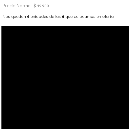
Precio Normal: $
49.900
Nos quedan
unidades de las
que colocamos en oferta
6
6