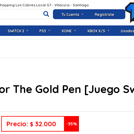
Shopping Los Cobres Local G7 - Vitacura - Santiago
Tu Cuenta
Registrate
SWITCH 2
PS3
XONE
XBOX X/S
Usado
or The Gold Pen [Juego S
Precio:
32.000
$
-35%