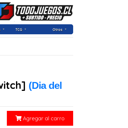
s
TCG
Otros
witch]
(Dia del
Agregar al carro