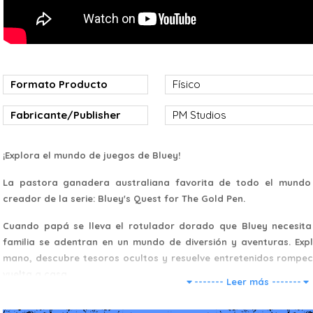
Formato Producto
Físico
Fabricante/Publisher
PM Studios
¡Explora el mundo de juegos de Bluey!
La pastora ganadera australiana favorita de todo el mundo 
creador de la serie: Bluey's Quest for The Gold Pen.
Cuando papá se lleva el rotulador dorado que Bluey necesita 
familia se adentran en un mundo de diversión y aventuras. Ex
mano, descubre tesoros ocultos y resuelve entretenidos rompe
vuelta a casa.
------- Leer más -------
Esta historia original escrita por Joe Brumm y pensada para 