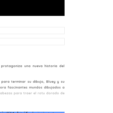
protagoniza una nueva historia del
para terminar su dibujo, Bluey y su
plora fascinantes mundos dibujados a
cabezas para traer el rotu dorado de
jugadores de todas las edades cuenta