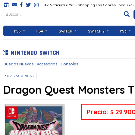
Av. Vitacura 6798 - Shopping Los Cobres Local G7 -
PS5
PS4
SWITCH
SWITCH 2
PS3
NINTENDO SWITCH
Juegos Nuevos
Accesorios
Consolas
5021290098077
Dragon Quest Monsters T
Precio:
29.90
$