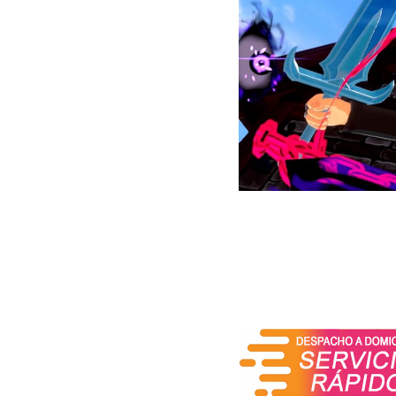
reclutarlas para nuestro 
El sistema de combate se
equipo de hasta cuatro mo
verdadera magia reside en
dos monstruos para cre
estratégica es abrumado
linajes y crear combinaci
equipo más ofensivo, un g
de síntesis garantiza que
Características Principale
El Mundo a través de las 
Nadiria cambia el entorn
criaturas exclusivas pue
orgánica que recompensa 
Más de 500 Monstruos: La 
los adorables Slimes o 