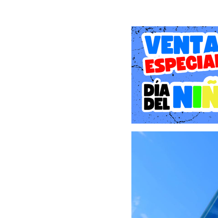
Historia: La Redención y 
A diferencia de los jueg
The Dark Prince nos pone
maldición impuesta por su
daño a cualquier criatura
es el motor emocional de 
Para sobrevivir y busca
Monstruos". Acompañado 
Trudion, Psaro viajará a t
la naturaleza del poder 
fluidos de lo que apare
expandido de la franquici
una historia de origen ca
Gameplay y Mecánicas: D
El núcleo de Dragon Quest 
exploramos los campos 
afectando tanto el terre