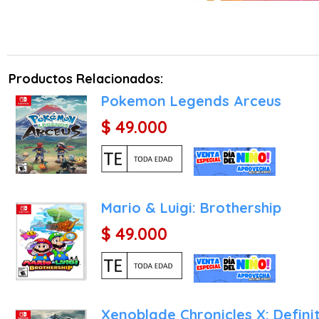
exclusivamente para es
inconfundible de Akira Tor
Optimización para la Híb
permitir sesiones de jue
Productos Relacionados:
equipo durante un viaje o 
como el juego portátil pe
Pokemon Legends Arceus
Sistema de Duelo Táctico
$ 49.000
creaciones contra monst
terminar la campaña princ
¿Por qué comprar el jueg
Mario & Luigi: Brothership
Si te apasionan los RPGs 
equipo, Dragon Quest Mons
$ 49.000
Una Adicción sin Final:
gratificantes del género
obtener a ese monstruo 
durante cientos de horas.
Xenoblade Chronicles X: Definit