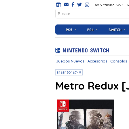
Av. Vitacura 6798 - 
PS5
PS4
SWITCH
NINTENDO SWITCH
Juegos Nuevos
Accesorios
Consolas
816819016749
Metro Redux [