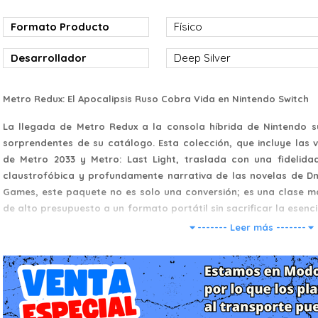
Formato Producto
Físico
Desarrollador
Deep Silver
Metro Redux: El Apocalipsis Ruso Cobra Vida en Nintendo Switch
La llegada de Metro Redux a la consola híbrida de Nintendo s
sorprendentes de su catálogo. Esta colección, que incluye las v
de Metro 2033 y Metro: Last Light, traslada con una fidelid
claustrofóbica y profundamente narrativa de las novelas de Dm
Games, este paquete no es solo una conversión; es una clase 
de alto presupuesto a un formato portátil sin sacrificar la esencia
saga.
------- Leer más -------
Historia: Supervivencia en las Cenizas de Moscú
La narrativa de Metro Redux nos sitúa en un futuro postapocalíp
Tras una devastadora guerra nuclear que ha arrasado la su
supervivientes de Moscú se han refugiado en las profundidades de