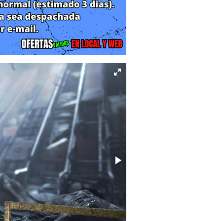
.
 mundo exterior y que se ve obligado
bre una nueva y terrible amenaza: los
túneles y acechando los sueños de los
ona desde una misión de supervivencia
ferentes estaciones del Metro se han
 facciones neonazis (El Cuarto Reich)
sos restantes, mientras las entidades
zación.
 persona es su enfoque extremo en la
s secciones de sigilo, combate visceral
 existe. La moneda de cambio son las
infligen mucho más daño pero que son
temente si usarlas en un combate
iltros de aire o botiquines en las