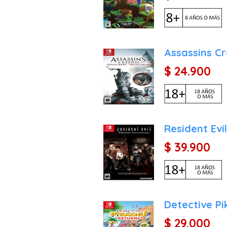
Assassins Cr
$ 24.900
Resident Evil
$ 39.900
Detective Pi
$ 29.000