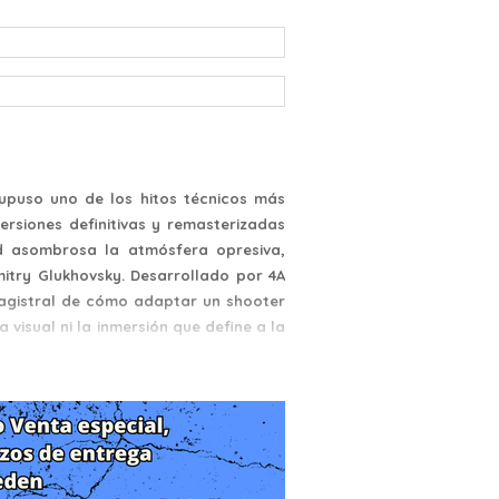
upuso uno de los hitos técnicos más
ersiones definitivas y remasterizadas
ad asombrosa la atmósfera opresiva,
itry Glukhovsky. Desarrollado por 4A
magistral de cómo adaptar un shooter
 visual ni la inmersión que define a la
tico, específicamente en el año 2033.
perficie de la Tierra, los escasos
l sistema de Metro, la red de túneles