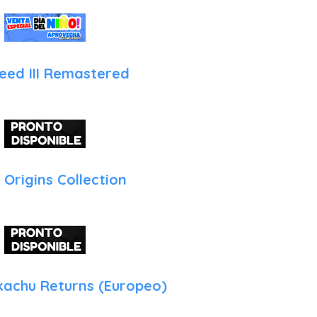
por su optimización y fidelidad técnica:
Optimización Gráfica Superior: El juego corre a una resolución
modo televisor, manteniendo unos 30 cuadros por segundo extr
eed III Remastered
inteligente de efectos de iluminación y post-procesado, la a
superficie nevada de Moscú se ve impactante en la pantalla de la
Todo el Contenido Incluido: Esta edición incluye todos los co
para ambos juegos, lo que añade varias horas de juego adiciona
que permiten manejar a otros personajes icónicos de la saga.
 Origins Collection
Controles por Movimiento (Giroscopio): Una característica exclu
la implementación del apuntado por giroscopio. Esto permite un
lanzar cuchillos, algo fundamental cuando los recursos son esca
Tiempos de Carga Mejorados: A pesar de la magnitud de los es
versión de Switch han sido optimizados para que la transición en
fluida, ideal para el juego en movimiento.
kachu Returns (Europeo)
Inmersión Portátil: Jugar a Metro con auriculares en el modo port
de cercanía que acentúa los ruidos ambientales, los susurros en 