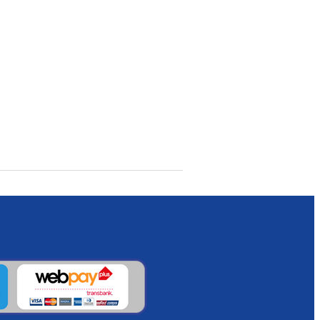
ias de juego que te mantienen al borde
iguientes razones:
oters narrativos de la historia en un
erte en una de las mejores inversiones
 capture la sensación de peligro y
ambientación que te hace sentir cada
os que te guían de la mano, Metro te
inventario son las que determinan si
mostrar de lo que es capaz la Nintendo
nte potente en cualquier lugar es un