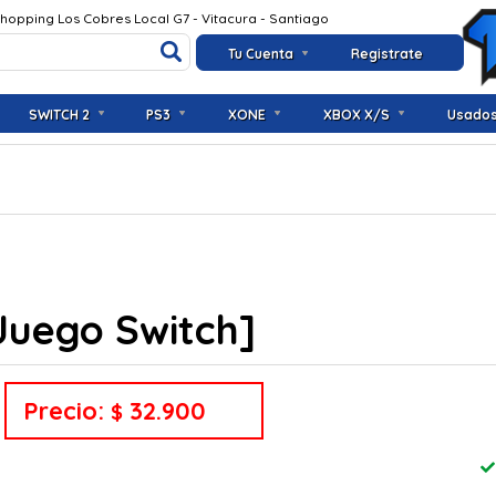
Shopping Los Cobres Local G7 - Vitacura - Santiago
Tu Cuenta
Registrate
SWITCH 2
PS3
XONE
XBOX X/S
Usado
Juego Switch]
Precio:
32.900
$