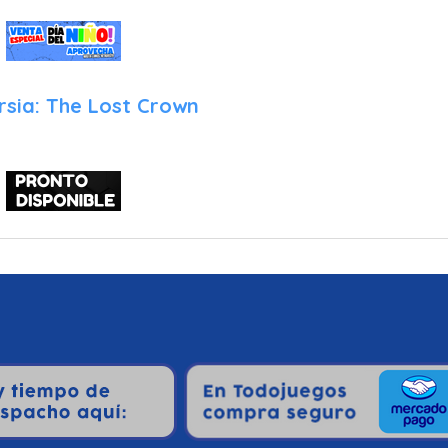
de Artyom cuando se le agota el aire.
¿Por qué comprar Metro Redux para tu Nintendo Switch?
Si eres un entusiasta de las historias profundas y las experienc
rsia: The Lost Crown
del asiento, Metro Redux es una adquisición obligatoria por las s
Dos Juegos Legendarios en Uno: Obtienes dos de los mejores sho
solo paquete. La cantidad de contenido frente al precio lo convi
de valor en el catálogo de la consola.
Una Atmosfera Inigualable: No hay otro juego en Switch que
desolación de forma tan efectiva. Es una obra maestra de la 
paso en la oscuridad.
Ideal para Amantes del Desafío: Si estás cansado de los jueg
ofrece un reto donde tu capacidad de observación y gestión de 
sobrevives a la siguiente estación.
Un Portento Técnico en tu Bolsillo: Es el juego perfecto para de
Switch. Poder jugar a una experiencia tan inmersiva y visualme