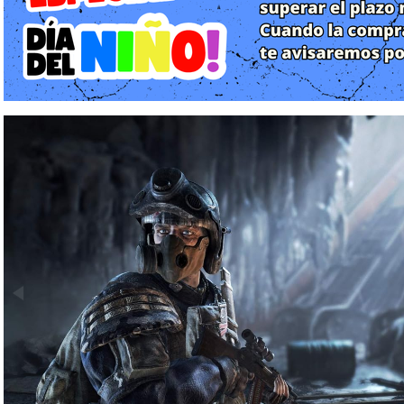
más grande del mundo diseñada para servir como búnker nuclear
Tomamos el papel de Artyom, un joven que nunca ha conocido el
a abandonar su estación natal para alertar al resto de la red so
"Oscuros", criaturas mutantes que parecen estar invadiendo los 
supervivientes. A lo largo de ambos juegos, la historia evoluci
básica hacia una compleja trama política y existencial. Las di
convertido en ciudades-estado con sus propias ideologías, donde
y comunistas (La Línea Roja) luchan por el control de los recur
sobrenaturales y los mutantes reclaman lo que queda de la civili
Gameplay y Mecánicas: Inmersión y Gestión de Recursos
Lo que diferencia a Metro Redux de otros shooters en primera
inmersión y el realismo táctico. El gameplay se divide en intensa
y exploración de zonas altamente contaminadas.
La Economía de la Munición: En el mundo de Metro, el dinero no
balas de grado militar, proyectiles de antes de la guerra que 
extremadamente escasas. El jugador debe decidir constan
desesperado o guardarlas para comprar mejoras de armas, f