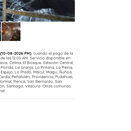
n túneles con gas tóxico, el uso de la
tensión constante: debes vigilar el
pa durante los combates. Si el cristal
he temporal o encontrar una máscara
 (10-08-2026 PM)
, cuando el pago de la
de usuario tradicional (HUD). Para ver
e las 12:00 AM. Servicio disponible en
avia, Colina, El Bosque, Estación Central,
ra ver la hora, consulta su reloj de
Florida, La Granja, La Pintana, La Reina,
batería de su linterna con una dinamo
Espejo, Lo Prado, Macul, Maipú, Ñuñoa,
erda, Peñalolén, Providencia, Pudahuel,
 Normal, Renca, San Bernardo, San
ón, Santiago, Vitacura. Otras comunas
adiciones de la versión Redux es que
al.
a" convierte el juego en un survival
spartano" ofrece una experiencia más
mo más frenético.
 de los mejores "ports" de la consola