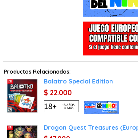
Base.
◆Un hogar en los confine
Encuentra recetas y mate
cada personaje tiene un 
héroe aporta algo diferen
◆Exploración y recorrido
Descubre una nueva distr
Productos Relacionados:
alerta durante toda la 
Balatro Special Edition
recompensas (y desafíos)
$ 22.000
◆Una dinámica apariencia
La Princesa narra cada fa
que cobra vida, incluid
impresionante inframundo
Dragon Quest Treasures (Euro