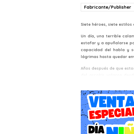
Fabricante/Publisher
Siete héroes, siete estilo
Un día, una terrible cala
estafar y a apuñalarse p
capacidad del habla y se
lágrimas hasta quedar env
Años después de que estos
del arcoíris volaron des
transformaron en siete hé
abandonó el Rey a su hija
◆Siete héroes, siete forma
Escoge entre un variopint
distancia Arquero o la p
estilo de juego, y adopta
cristales que se encuent