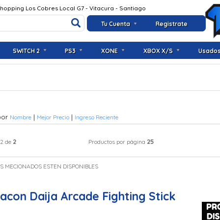
Shopping Los Cobres Local G7 - Vitacura - Santiago
Tu Cuenta
Registrate
SWITCH 2
PS3
XONE
XBOX X/S
Usado
por
|
|
Nombre
Mejor Precio
Ingreso Reciente
2
25
 2 de
Productos por página
OS MECIONADOS ESTEN DISPONIBLES
acon Daija Arcade Fighting Stick