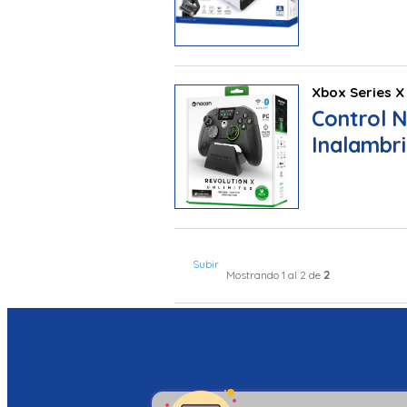
Xbox Series X
Control N
Inalambr
Subir
2
Mostrando 1 al 2 de