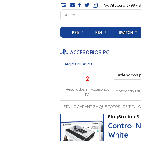
Av. Vitacura 6798 - 
PS5
PS4
SWITCH
ACCESORIOS PC
Juegos Nuevos
Ordenados 
2
Resultados en
Accesorios
Mostrando 1 al
PC
LISTA NO GARANTIZA QUE TODOS LOS TITUL
PlayStation 5
Control N
White