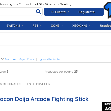
Shopping Los Cobres Local G7 - Vitacura - Santiago
Tu Cuenta
Registrate
SWITCH 2
PS3
XONE
XBOX X/S
Usado
por
|
|
Nombre
Mejor Precio
Ingreso Reciente
2
25
 2 de
Productos por página
OS MECIONADOS ESTEN DISPONIBLES
acon Daija Arcade Fighting Stick