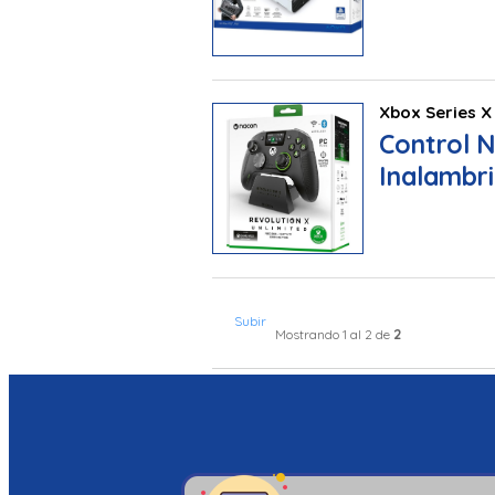
Xbox Series X
Control N
Inalambr
Subir
2
Mostrando 1 al 2 de