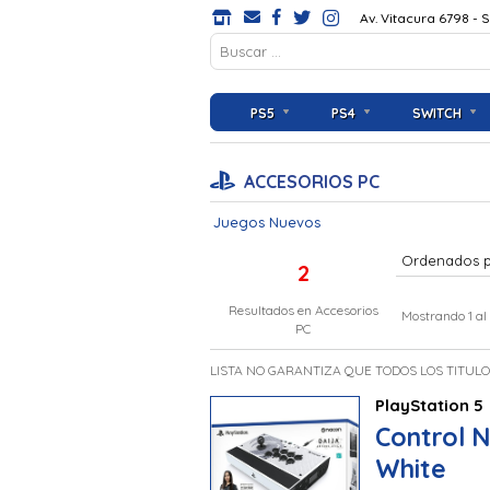
Av. Vitacura 6798 - 
PS5
PS4
SWITCH
ACCESORIOS PC
Juegos Nuevos
Ordenados 
2
Resultados en
Accesorios
Mostrando 1 al
PC
LISTA NO GARANTIZA QUE TODOS LOS TITUL
PlayStation 5
Control N
White