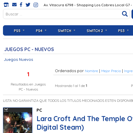
Av. Vitacura 6798 - Shopping Los Cobres Local G7 -
PS5
PS4
SWITCH
SWITCH 2
PS3
JUEGOS PC - NUEVOS
Juegos Nuevos
Ordenados por
|
|
Nombre
Mejor Precio
Ingre
1
Resultados en
Juegos
1
Mostrando 1 al 1 de
P
PC - Nuevos
LISTA NO GARANTIZA QUE TODOS LOS TITULOS MECIONADOS ESTEN DISPONIB
PC
Lara Croft And The Temple Of
Digital Steam)