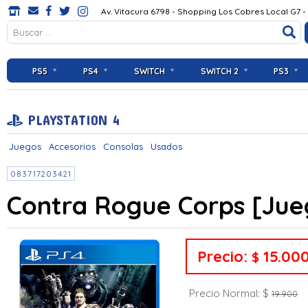
Av. Vitacura 6798 - Shopping Los Cobres Local G7 -
PS5
PS4
SWITCH
SWITCH 2
PS3
PLAYSTATION 4
Juegos
Accesorios
Consolas
Usados
083717203421
Contra Rogue Corps [Ju
Precio:
15.00
$
Precio Normal: $
19.900