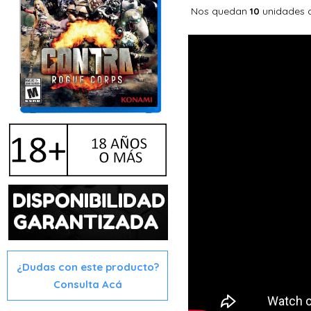
Nos quedan
unidades 
10
¿Dudas con este producto?
Consulta Acá