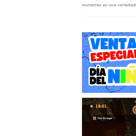
mutantes en una variedad 
El juego ofrece una persp
disparos. Los jugadores 
habilidades y armas únic
cooperativos para hasta 
contra los enemigos.
A medida que avanzas en 
y equipo. También puedes
eliminar a tus enemigos co
"Contra Rogue Corps" pre
ficción. La música y los 
mundo caótico de Contra.
En resumen, "Contra Rogu
"Contra". Con su acción f
una experiencia desafia
enfrentamientos intensos,