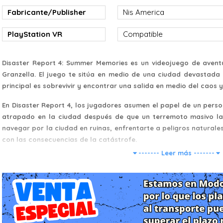
Fabricante/Publisher
Nis America
PlayStation VR
Compatible
Disaster Report 4: Summer Memories es un videojuego de avent
Granzella. El juego te sitúa en medio de una ciudad devastada 
principal es sobrevivir y encontrar una salida en medio del caos y
En Disaster Report 4, los jugadores asumen el papel de un pers
atrapado en la ciudad después de que un terremoto masivo la
navegar por la ciudad en ruinas, enfrentarte a peligros naturale
con las consecuencias de la catástrofe.
------- Leer más -------
Durante el juego, te encontrarás con otros supervivientes con l
sus propias situaciones de crisis. Tus decisiones y acciones te
relaciones con los demás personajes.
Además de la supervivencia básica, también tendrás que cuid
encontrar agua y comida, así como lidiar con el estrés emoci