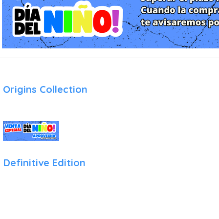
intensa.
El juego ofrece una experiencia inmersiva y realista, con 
devastación de la ciudad y su entorno. A medida que avanzas 
desafíos y situaciones que pondrán a prueba tus habilidades de 
Disaster Report 4: Summer Memories ofrece una experiencia 
jugadores en medio de una catástrofe natural. Es un juego que
exploración y toma de decisiones, brindando una experiencia emo
 Origins Collection
Definitive Edition