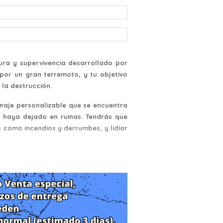
ura y supervivencia desarrollado por
por un gran terremoto, y tu objetivo
 la destrucción.
onaje personalizable que se encuentra
 haya dejado en ruinas. Tendrás que
s como incendios y derrumbes, y lidiar
os que podrás interactuar y ayudar en
ndrán un impacto en la trama y en las
ar de tus necesidades básicas, como
onal que conlleva una situación tan