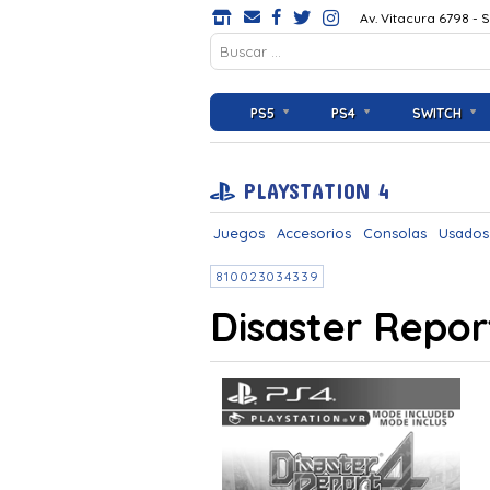
Av. Vitacura 6798 - 
PS5
PS4
SWITCH
PLAYSTATION 4
Juegos
Accesorios
Consolas
Usados
810023034339
Disaster Repo