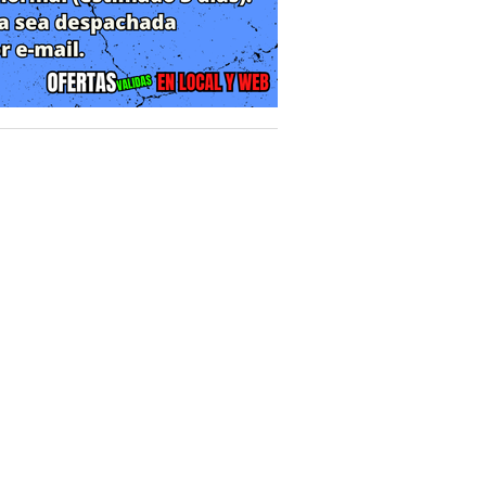
gráficos detallados que reflejan la
en el juego, encontrarás diferentes
supervivencia y toma de decisiones.
única y desafiante al situar a los
 combina elementos de supervivencia,
cionante y tensa.