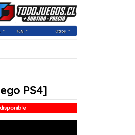
s
TCG
Otros
uego PS4]
disponible