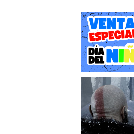
Un futuro sin horizontes
Atreus busca conocimien
Ragnarök. Kratos debe de
pasado para ser el padre 
Instrumentos de guerra
El hacha Leviatán, las 
variedad de nuevas habil
se pondrán a prueba como
para proteger a su familia
Explora inmensos reinos
Viaja a través de peligros
enemigas, monstruos y dio