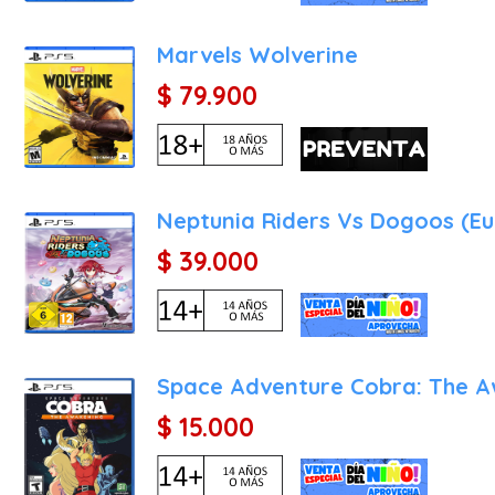
tecnológico para confundi
La elección del modelo a
Marvels Wolverine
amenazas confirmadas, e
$ 79.900
imponente Land Battlesh
rascacielos a su paso y a
Características Principale
Entornos de Cielos Dinámi
Neptunia Riders Vs Dogoos (E
de su motor gráfico par
$ 39.000
cielos vivos dotados de 
agua y las tormentas afec
los sistemas de fijación de
Inmersión Cinematográfica 
Space Adventure Cobra: The 
historia se contará media
jugador podrá recorrer e
$ 15.000
forjar lazos estrechos co
de cerca las consecuenci