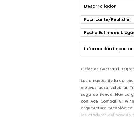
Desarrollador
Fabricante/Publisher
Fecha Estimada Lleg
Información Importan
Cielos en Guerra: El Regr
Los amantes de la adrenal
motivos para celebrar. 
saga de Bandai Namco y e
con Ace Combat 8: Wings
arquitectura tecnológica
las ataduras del pasado pa
Historia y Ambientación: 