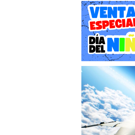
La narrativa de Ace Comba
al jugador de vuelta al i
Central Usea (FCU) sufre
República de Sotoa. El as
capital de la federación
desplazados y la marina de
La aventura de nuestro p
en medio del océano en 
portaaviones obsoleto qu
cubiertas repletas de ref
otorga un único nombre e
alusión a un as de la avi
moral de las tropas fren
Cargando con el inmenso
de combate que conformar
Coster enfocado en mani
contraofensiva desespera
Gameplay y Mecánicas: Est