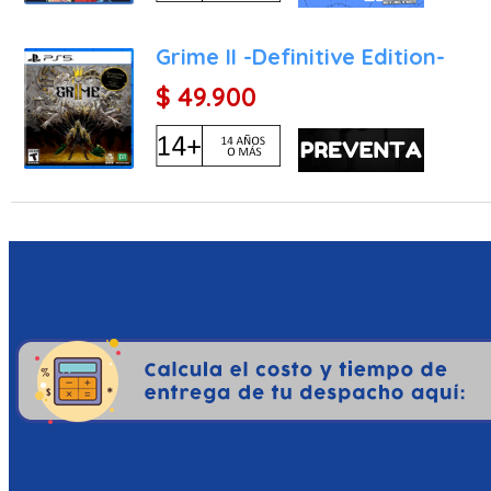
La Mayor Infraestructura O
primera vez, los usuario
Grime II -Definitive Edition-
base aérea tridimensional
Desde esta base se orga
$ 49.900
juego cooperativos y co
(cross-play).
¿Por qué sería interesant
Asegurar una copia en fo
una de las decisiones d
clave:
El Retorno del Rey del Co
grandes experiencias dedi
vacío por la puerta gran
visual perfecto para lucir 
Una Campaña Lineal, P
genéricos y experiencia
campaña para un solo jug