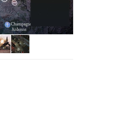
puntos de acción (AP).
 en su siguiente turno. Esta mecánica
y flanqueo, recompensando la táctica
minar enemigos silenciosamente para
roduce un sistema de "Emboscada": si
fase de sigilo exitosa, tus unidades
ierta.
 resistencia entregar los territorios
desde armas especializadas hasta
orre hacia el Día D y no podrás ayudar