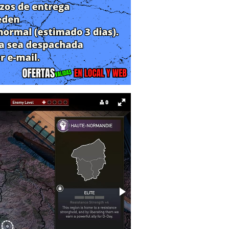
las fuerzas aliadas que se lanzan en
a guerra solos, sino unificar a las
omunistas) para sabotear la maquinaria
s personajes. Cada operativo tiene su
, el grupo se reúne alrededor de una
 humanizan el conflicto, sino que son
resolución de la PS5, las expresiones y
mitiendo la tensión de estar operando
 mapa de Francia y batallas tácticas
4, no es necesario matar a un enemigo
 del objetivo.