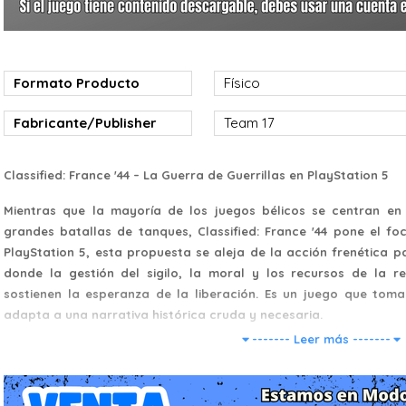
Formato Producto
Físico
Fabricante/Publisher
Team 17
Classified: France '44 – La Guerra de Guerrillas en PlayStation 5
Mientras que la mayoría de los juegos bélicos se centran e
grandes batallas de tanques, Classified: France '44 pone el foc
PlayStation 5, esta propuesta se aleja de la acción frenética 
donde la gestión del sigilo, la moral y los recursos de la re
sostienen la esperanza de la liberación. Es un juego que tom
adapta a una narrativa histórica cruda y necesaria.
------- Leer más -------
1. Historia: Operación Jedburgh y la Resistencia
La narrativa se basa en hechos históricos reales, específic