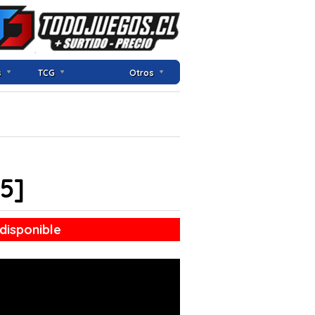
s
TCG
Otros
5]
disponible