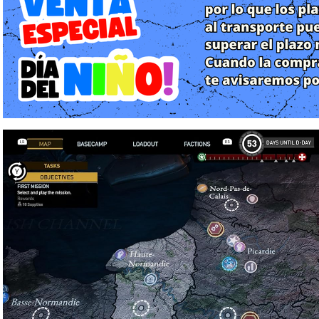
jugador asume el mando de un pequeño grupo de operativos de 
paracaídas sobre la Francia ocupada. Su misión no es ganar l
facciones divididas de la Resistencia (criminales, gaullistas y c
nazi y preparar el terreno para la invasión aliada.
Lo que hace que la historia destaque en PS5 es el enfoque en su
propia personalidad, trasfondo y motivaciones. Entre misiones
hoguera para descansar y conversar; estas interacciones no solo
mecánicas vitales para recuperar la moral del equipo. En la alta 
los escenarios rurales franceses cobran una vida sombría, trans
en territorio enemigo bajo la constante amenaza de la Gestapo.
2. Gameplay y Mecánicas: El Factor Moral
El gameplay se divide en una capa de gestión estratégica en el
por turnos en cuadrículas.
El Sistema de Moral (Supresión)
Esta es la mecánica estrella del juego. En Classified: France '4
para neutralizarlo. Cada disparo, incluso si falla, afecta la Moral