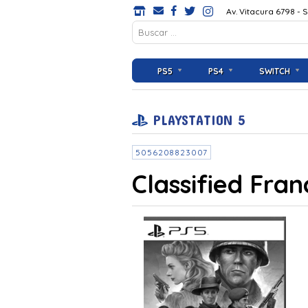
Av. Vitacura 6798 - 
PS5
PS4
SWITCH
PLAYSTATION 5
5056208823007
Classified Fra