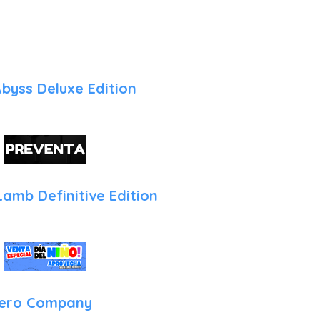
La versión para la consola de Sony aprovecha el hardware para o
y sensorialmente superior:
Fidelidad Visual y Rendimiento: El juego ofrece una imagen lim
iluminación y sombras que resaltan la atmósfera de los pueblo
byss Deluxe Edition
carga son reducidos gracias al SSD, permitiendo saltar de la ge
de segundos.
DualSense: Retroalimentación Háptica: La función de vibració
para diferenciar el impacto de las armas. Sentirás el retroc
vibración continua de una metralleta Bren. Además, los gatillo
sutil que simula el peso de apretar el gatillo en situaciones de alt
Lamb Definitive Edition
Interfaz Adaptada: Aunque es un género nacido en PC, Absol
para el mando de PS5. La selección de habilidades y el movimi
naturales, evitando la tosquedad de otros ports de estrategia.
Sonido Envolvente: La banda sonora, compuesta por Ian Living
para crear una tensión constante que se beneficia del audio 3D
Zero Company
los gritos de los soldados enemigos o el motor de los vehículos 