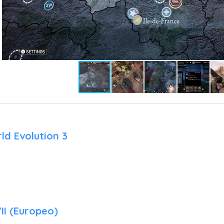
Suprimido: Si la moral baja al 50%, el soldado pierde precisión y 
Roto: Si llega a cero, el soldado queda incapacitado para actuar
obliga al jugador a pensar en términos de fuego de cobertura 
por encima de la fuerza bruta.
Sigilo y Emboscadas
Muchas misiones comienzan en una fase de sigilo. Puedes eli
reducir sus números antes de que suene la alarma. El juego int
logras iniciar el combate bajo tus propios términos tras una 
obtienen bonificaciones críticas para el primer turno de acción ab
ld Evolution 3
Gestión de Facciones
En el mapa global de Francia, debes decidir a qué facción de la
liberados. Cada facción ofrece diferentes recompensas, 
suministros médicos. Esta gestión es crucial, ya que el tiempo c
a todos, lo que dota al juego de una gran rejugabilidad.
VII (Europeo)
3. Características Principales en PlayStation 5